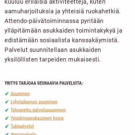
kuuluu erilaisia aktiviteetteja, kuten
aamuharjoituksia ja yhteisiä ruokahetkiä.
Attendo-päivätoiminnassa pyritään
ylläpitämään asukkaiden toimintakykyä ja
edistämään sosiaalista kanssakäymistä.
Palvelut suunnitellaan asukkaiden
yksilöllisten tarpeiden mukaisesti.
YRITYS TARJOAA SEURAAVIA PALVELUITA:
Asuminen
✔
Lyhytaikainen asuminen
✔
Tehostettu palveluasuminen
✔
Ympärivuorokautinen hoiva
✔
Tukipalvelut
✔
Ateriapalvelu
✔