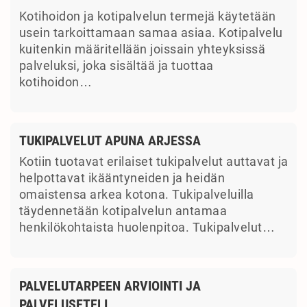
Kotihoidon ja kotipalvelun termejä käytetään
usein tarkoittamaan samaa asiaa. Kotipalvelu
kuitenkin määritellään joissain yhteyksissä
palveluksi, joka sisältää ja tuottaa
kotihoidon…
TUKIPALVELUT APUNA ARJESSA
Kotiin tuotavat erilaiset tukipalvelut auttavat ja
helpottavat ikääntyneiden ja heidän
omaistensa arkea kotona. Tukipalveluilla
täydennetään kotipalvelun antamaa
henkilökohtaista huolenpitoa. Tukipalvelut…
PALVELUTARPEEN ARVIOINTI JA
PALVELUSETELI