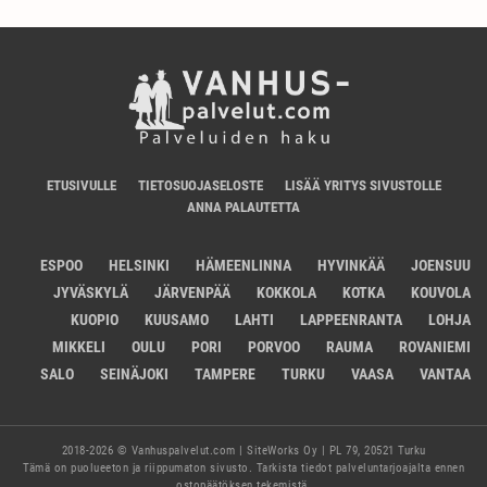
ETUSIVULLE
TIETOSUOJASELOSTE
LISÄÄ YRITYS SIVUSTOLLE
ANNA PALAUTETTA
ESPOO
HELSINKI
HÄMEENLINNA
HYVINKÄÄ
JOENSUU
JYVÄSKYLÄ
JÄRVENPÄÄ
KOKKOLA
KOTKA
KOUVOLA
KUOPIO
KUUSAMO
LAHTI
LAPPEENRANTA
LOHJA
MIKKELI
OULU
PORI
PORVOO
RAUMA
ROVANIEMI
SALO
SEINÄJOKI
TAMPERE
TURKU
VAASA
VANTAA
2018-2026 © Vanhuspalvelut.com | SiteWorks Oy | PL 79, 20521 Turku
Tämä on puolueeton ja riippumaton sivusto. Tarkista tiedot palveluntarjoajalta ennen
ostopäätöksen tekemistä.