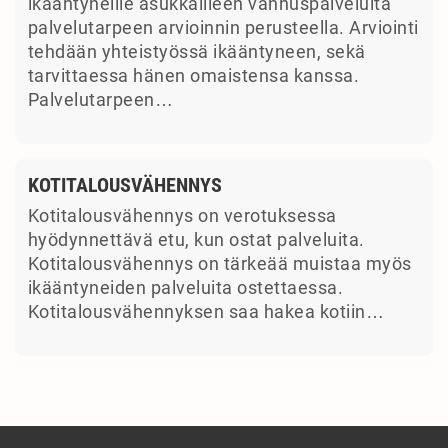
ikääntyneille asukkailleen vanhuspalveluita
palvelutarpeen arvioinnin perusteella. Arviointi
tehdään yhteistyössä ikääntyneen, sekä
tarvittaessa hänen omaistensa kanssa.
Palvelutarpeen…
KOTITALOUSVÄHENNYS
Kotitalousvähennys on verotuksessa
hyödynnettävä etu, kun ostat palveluita.
Kotitalousvähennys on tärkeää muistaa myös
ikääntyneiden palveluita ostettaessa.
Kotitalousvähennyksen saa hakea kotiin…