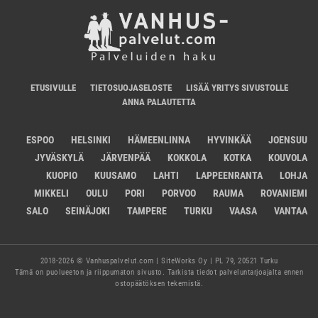
ETUSIVULLE
TIETOSUOJASELOSTE
LISÄÄ YRITYS SIVUSTOLLE
ANNA PALAUTETTA
ESPOO
HELSINKI
HÄMEENLINNA
HYVINKÄÄ
JOENSUU
JYVÄSKYLÄ
JÄRVENPÄÄ
KOKKOLA
KOTKA
KOUVOLA
KUOPIO
KUUSAMO
LAHTI
LAPPEENRANTA
LOHJA
MIKKELI
OULU
PORI
PORVOO
RAUMA
ROVANIEMI
SALO
SEINÄJOKI
TAMPERE
TURKU
VAASA
VANTAA
2018-2026 © Vanhuspalvelut.com | SiteWorks Oy | PL 79, 20521 Turku
Tämä on puolueeton ja riippumaton sivusto. Tarkista tiedot palveluntarjoajalta ennen
ostopäätöksen tekemistä.