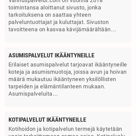
Vanhuspalvelut.com on vuonna 2018
toimintansa aloittanut sivusto, jonka
tarkoituksena on saattaa yhteen
palveluntuottajat ja kuluttajat. Sivuston
tavoitteena on kasvaa kävijämäärältään…
ASUMISPALVELUT IKÄÄNTYNEILLE
Erilaiset asumispalvelut tarjoavat ikääntyneille
koteja ja asumismuotoja, joissa avun ja hoivan
määrä mukautuu ikääntyneen yksilöllisten
tarpeiden ja elämäntilanteen mukaan.
Asumispalveluita…
KOTIPALVELUT IKÄÄNTYNEILLE
Kotihoidon ja kotipalvelun termejä käytetään