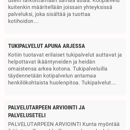
usein tarkoittamaan samaa asiaa. Kotipalvelu
kuitenkin määritellään joissain yhteyksissä
palveluksi, joka sisältää ja tuottaa
kotihoidon…
TUKIPALVELUT APUNA ARJESSA
Kotiin tuotavat erilaiset tukipalvelut auttavat ja
helpottavat ikääntyneiden ja heidän
omaistensa arkea kotona. Tukipalveluilla
täydennetään kotipalvelun antamaa
henkilökohtaista huolenpitoa. Tukipalvelut…
PALVELUTARPEEN ARVIOINTI JA
PALVELUSETELI
PALVELUTARPEEN ARVIOINTI Kunta myöntää