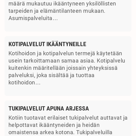
määrä mukautuu ikääntyneen yksilöllisten
tarpeiden ja elämäntilanteen mukaan.
Asumispalveluita…
KOTIPALVELUT IKÄÄNTYNEILLE
Kotihoidon ja kotipalvelun termejä käytetään
usein tarkoittamaan samaa asiaa. Kotipalvelu
kuitenkin määritellään joissain yhteyksissä
palveluksi, joka sisältää ja tuottaa
kotihoidon…
TUKIPALVELUT APUNA ARJESSA
Kotiin tuotavat erilaiset tukipalvelut auttavat ja
helpottavat ikääntyneiden ja heidän
omaistensa arkea kotona. Tukipalveluilla