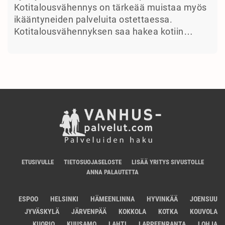
Kotitalousvähennys on tärkeää muistaa myös
ikääntyneiden palveluita ostettaessa.
Kotitalousvähennyksen saa hakea kotiin…
ETUSIVULLE
TIETOSUOJASELOSTE
LISÄÄ YRITYS SIVUSTOLLE
ANNA PALAUTETTA
ESPOO
HELSINKI
HÄMEENLINNA
HYVINKÄÄ
JOENSUU
JYVÄSKYLÄ
JÄRVENPÄÄ
KOKKOLA
KOTKA
KOUVOLA
KUOPIO
KUUSAMO
LAHTI
LAPPEENRANTA
LOHJA