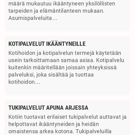
määrä mukautuu ikääntyneen yksilöllisten
tarpeiden ja elämäntilanteen mukaan.
Asumispalveluita…
KOTIPALVELUT IKÄÄNTYNEILLE
Kotihoidon ja kotipalvelun termejä käytetään
usein tarkoittamaan samaa asiaa. Kotipalvelu
kuitenkin määritellään joissain yhteyksissä
palveluksi, joka sisältää ja tuottaa
kotihoidon…
TUKIPALVELUT APUNA ARJESSA
Kotiin tuotavat erilaiset tukipalvelut auttavat ja
helpottavat ikääntyneiden ja heidän
omaistensa arkea kotona. Tukipalveluilla