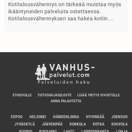
Kotitalousvähennys on tärkeää muistaa myös
ikääntyneiden palveluita ostettaessa.
Kotitalousvähennyksen saa hakea kotiin…
ETUSIVULLE
TIETOSUOJASELOSTE
LISÄÄ YRITYS SIVUSTOLLE
ANNA PALAUTETTA
ESPOO
HELSINKI
HÄMEENLINNA
HYVINKÄÄ
JOENSUU
JYVÄSKYLÄ
JÄRVENPÄÄ
KOKKOLA
KOTKA
KOUVOLA
KUOPIO
KUUSAMO
LAHTI
LAPPEENRANTA
LOHJA