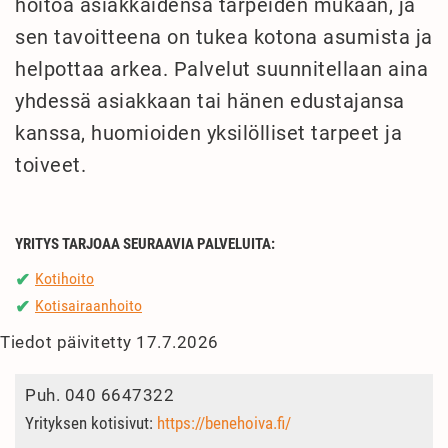
hoitoa asiakkaidensa tarpeiden mukaan, ja
sen tavoitteena on tukea kotona asumista ja
helpottaa arkea. Palvelut suunnitellaan aina
yhdessä asiakkaan tai hänen edustajansa
kanssa, huomioiden yksilölliset tarpeet ja
toiveet.
YRITYS TARJOAA SEURAAVIA PALVELUITA:
Kotihoito
✔
Kotisairaanhoito
✔
Tiedot päivitetty 17.7.2026
Puh.
040 6647322
Yrityksen kotisivut:
https://benehoiva.fi/