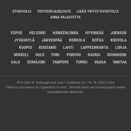
ETUSIVULLE
TIETOSUOJASELOSTE
LISÄÄ YRITYS SIVUSTOLLE
ANNA PALAUTETTA
ESPOO
HELSINKI
HÄMEENLINNA
HYVINKÄÄ
JOENSUU
JYVÄSKYLÄ
JÄRVENPÄÄ
KOKKOLA
KOTKA
KOUVOLA
KUOPIO
KUUSAMO
LAHTI
LAPPEENRANTA
LOHJA
MIKKELI
OULU
PORI
PORVOO
RAUMA
ROVANIEMI
SALO
SEINÄJOKI
TAMPERE
TURKU
VAASA
VANTAA
2018-2026 © Vanhuspalvelut.com | SiteWorks Oy | PL 79, 20521 Turku
Tämä on puolueeton ja riippumaton sivusto. Tarkista tiedot palveluntarjoajalta ennen
ostopäätöksen tekemistä.