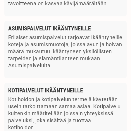
tavoitteena on kasvaa kävijämäärältään…
ASUMISPALVELUT IKÄÄNTYNEILLE
Erilaiset asumispalvelut tarjoavat ikääntyneille
koteja ja asumismuotoja, joissa avun ja hoivan
määrä mukautuu ikääntyneen yksilöllisten
tarpeiden ja elämäntilanteen mukaan.
Asumispalveluita…
KOTIPALVELUT IKÄÄNTYNEILLE
Kotihoidon ja kotipalvelun termejä käytetään
usein tarkoittamaan samaa asiaa. Kotipalvelu
kuitenkin määritellään joissain yhteyksissä
palveluksi, joka sisältää ja tuottaa
kotihoidon…