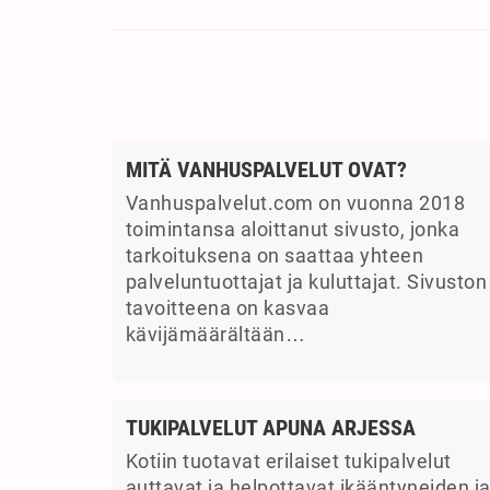
MITÄ VANHUSPALVELUT OVAT?
Vanhuspalvelut.com on vuonna 2018
toimintansa aloittanut sivusto, jonka
tarkoituksena on saattaa yhteen
palveluntuottajat ja kuluttajat. Sivuston
tavoitteena on kasvaa
kävijämäärältään…
TUKIPALVELUT APUNA ARJESSA
Kotiin tuotavat erilaiset tukipalvelut
auttavat ja helpottavat ikääntyneiden j