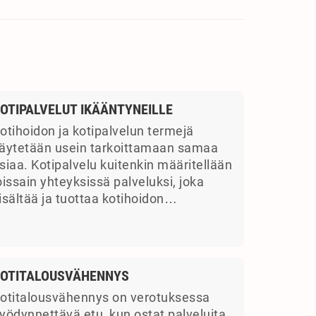
OTIPALVELUT IKÄÄNTYNEILLE
otihoidon ja kotipalvelun termejä
äytetään usein tarkoittamaan samaa
siaa. Kotipalvelu kuitenkin määritellään
oissain yhteyksissä palveluksi, joka
isältää ja tuottaa kotihoidon…
OTITALOUSVÄHENNYS
otitalousvähennys on verotuksessa
yödynnettävä etu, kun ostat palveluita.