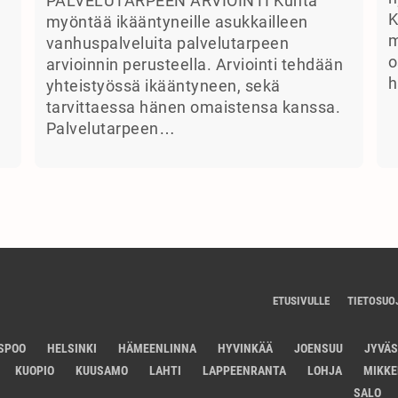
PALVELUTARPEEN ARVIOINTI Kunta
K
myöntää ikääntyneille asukkailleen
m
vanhuspalveluita palvelutarpeen
o
arvioinnin perusteella. Arviointi tehdään
h
yhteistyössä ikääntyneen, sekä
tarvittaessa hänen omaistensa kanssa.
Palvelutarpeen…
ETUSIVULLE
TIETOSUO
SPOO
HELSINKI
HÄMEENLINNA
HYVINKÄÄ
JOENSUU
JYVÄ
KUOPIO
KUUSAMO
LAHTI
LAPPEENRANTA
LOHJA
MIKKE
SALO