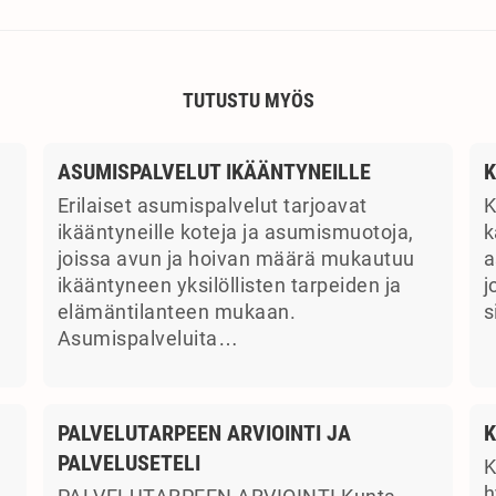
TUTUSTU MYÖS
ASUMISPALVELUT IKÄÄNTYNEILLE
K
Erilaiset asumispalvelut tarjoavat
K
ikääntyneille koteja ja asumismuotoja,
k
joissa avun ja hoivan määrä mukautuu
a
ikääntyneen yksilöllisten tarpeiden ja
j
elämäntilanteen mukaan.
s
Asumispalveluita…
PALVELUTARPEEN ARVIOINTI JA
K
PALVELUSETELI
K
a
h