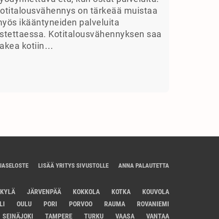
otitalousvähennys on tärkeää muistaa
yös ikääntyneiden palveluita
stettaessa. Kotitalousvähennyksen saa
akea kotiin…
JASELOSTE
LISÄÄ YRITYS SIVUSTOLLE
ANNA PALAUTETTA
SKYLÄ
JÄRVENPÄÄ
KOKKOLA
KOTKA
KOUVOLA
LI
OULU
PORI
PORVOO
RAUMA
ROVANIEMI
SEINÄJOKI
TAMPERE
TURKU
VAASA
VANTAA