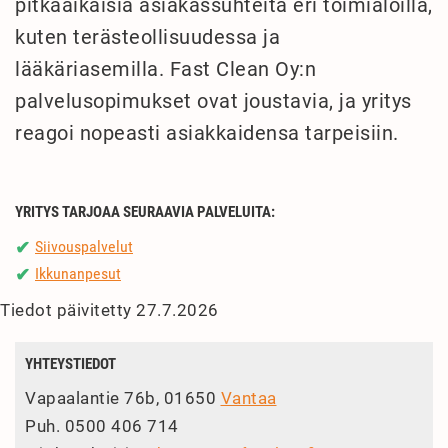
pitkäaikaisia asiakassuhteita eri toimialoilla,
kuten terästeollisuudessa ja
lääkäriasemilla. Fast Clean Oy:n
palvelusopimukset ovat joustavia, ja yritys
reagoi nopeasti asiakkaidensa tarpeisiin.
YRITYS TARJOAA SEURAAVIA PALVELUITA:
Siivouspalvelut
✔
Ikkunanpesut
✔
Tiedot päivitetty 27.7.2026
YHTEYSTIEDOT
Vapaalantie 76b, 01650
Vantaa
Puh.
0500 406 714