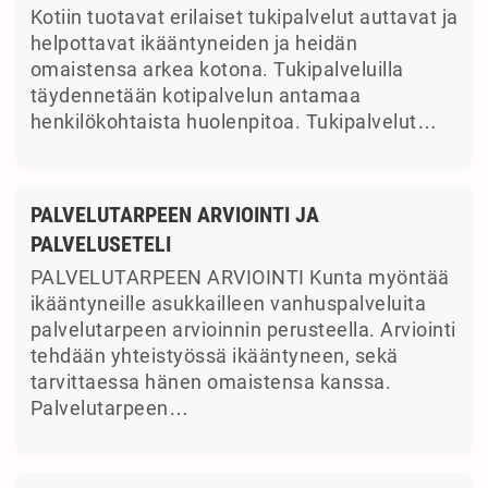
Kotiin tuotavat erilaiset tukipalvelut auttavat ja
helpottavat ikääntyneiden ja heidän
omaistensa arkea kotona. Tukipalveluilla
täydennetään kotipalvelun antamaa
henkilökohtaista huolenpitoa. Tukipalvelut…
PALVELUTARPEEN ARVIOINTI JA
PALVELUSETELI
PALVELUTARPEEN ARVIOINTI Kunta myöntää
ikääntyneille asukkailleen vanhuspalveluita
palvelutarpeen arvioinnin perusteella. Arviointi
tehdään yhteistyössä ikääntyneen, sekä
tarvittaessa hänen omaistensa kanssa.
Palvelutarpeen…