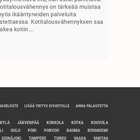
otitalousvähennys on tärkeää muistaa
yös ikääntyneiden palveluita
stettaessa. Kotitalousvähennyksen saa
akea kotiin…
JASELOSTE
LISÄÄ YRITYS SIVUSTOLLE
ANNA PALAUTETTA
SKYLÄ
JÄRVENPÄÄ
KOKKOLA
KOTKA
KOUVOLA
LI
OULU
PORI
PORVOO
RAUMA
ROVANIEMI
SEINÄJOKI
TAMPERE
TURKU
VAASA
VANTAA