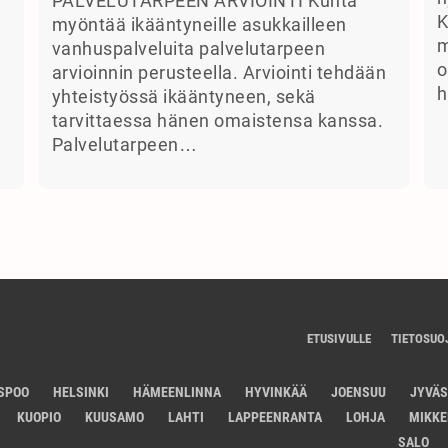
PALVELUTARPEEN ARVIOINTI Kunta
K
myöntää ikääntyneille asukkailleen
m
vanhuspalveluita palvelutarpeen
o
arvioinnin perusteella. Arviointi tehdään
h
yhteistyössä ikääntyneen, sekä
tarvittaessa hänen omaistensa kanssa.
Palvelutarpeen…
ETUSIVULLE
TIETOSUO
SPOO
HELSINKI
HÄMEENLINNA
HYVINKÄÄ
JOENSUU
JYVÄ
KUOPIO
KUUSAMO
LAHTI
LAPPEENRANTA
LOHJA
MIKKE
SALO