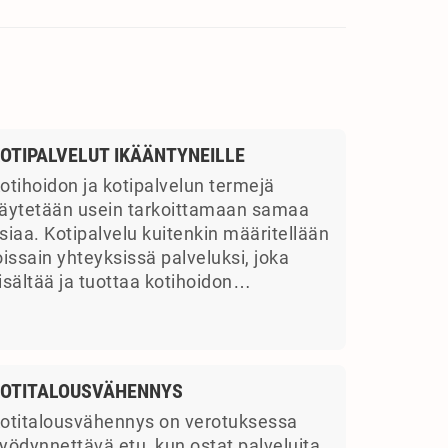
OTIPALVELUT IKÄÄNTYNEILLE
otihoidon ja kotipalvelun termejä
äytetään usein tarkoittamaan samaa
siaa. Kotipalvelu kuitenkin määritellään
oissain yhteyksissä palveluksi, joka
isältää ja tuottaa kotihoidon…
OTITALOUSVÄHENNYS
otitalousvähennys on verotuksessa
yödynnettävä etu, kun ostat palveluita.