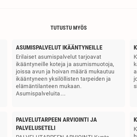
TUTUSTU MYÖS
ASUMISPALVELUT IKÄÄNTYNEILLE
K
Erilaiset asumispalvelut tarjoavat
K
ikääntyneille koteja ja asumismuotoja,
k
joissa avun ja hoivan määrä mukautuu
a
ikääntyneen yksilöllisten tarpeiden ja
j
elämäntilanteen mukaan.
s
Asumispalveluita…
PALVELUTARPEEN ARVIOINTI JA
K
PALVELUSETELI
K
a
h