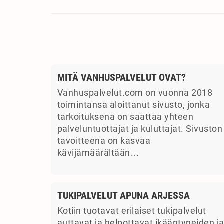
MITÄ VANHUSPALVELUT OVAT?
Vanhuspalvelut.com on vuonna 2018
toimintansa aloittanut sivusto, jonka
tarkoituksena on saattaa yhteen
palveluntuottajat ja kuluttajat. Sivuston
tavoitteena on kasvaa
kävijämäärältään…
TUKIPALVELUT APUNA ARJESSA
Kotiin tuotavat erilaiset tukipalvelut
auttavat ja helpottavat ikääntyneiden j