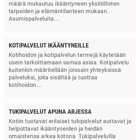
määrä mukautuu ikääntyneen yksilöllisten
tarpeiden ja elämäntilanteen mukaan.
Asumispalveluita…
KOTIPALVELUT IKÄÄNTYNEILLE
Kotihoidon ja kotipalvelun termejä käytetään
usein tarkoittamaan samaa asiaa. Kotipalvelu
kuitenkin määritellään joissain yhteyksissä
palveluksi, joka sisältää ja tuottaa
kotihoidon…
TUKIPALVELUT APUNA ARJESSA
Kotiin tuotavat erilaiset tukipalvelut auttavat ja
helpottavat ikääntyneiden ja heidän
omaistensa arkea kotona. Tukipalveluilla