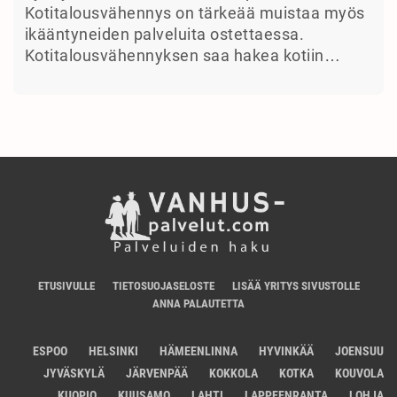
Kotitalousvähennys on tärkeää muistaa myös
ikääntyneiden palveluita ostettaessa.
Kotitalousvähennyksen saa hakea kotiin…
ETUSIVULLE
TIETOSUOJASELOSTE
LISÄÄ YRITYS SIVUSTOLLE
ANNA PALAUTETTA
ESPOO
HELSINKI
HÄMEENLINNA
HYVINKÄÄ
JOENSUU
JYVÄSKYLÄ
JÄRVENPÄÄ
KOKKOLA
KOTKA
KOUVOLA
KUOPIO
KUUSAMO
LAHTI
LAPPEENRANTA
LOHJA