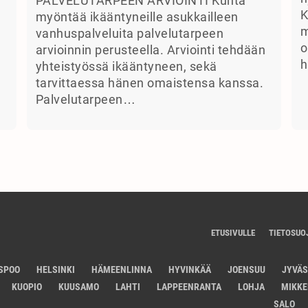
PALVELUTARPEEN ARVIOINTI Kunta
K
myöntää ikääntyneille asukkailleen
m
vanhuspalveluita palvelutarpeen
o
arvioinnin perusteella. Arviointi tehdään
h
yhteistyössä ikääntyneen, sekä
tarvittaessa hänen omaistensa kanssa.
Palvelutarpeen…
ETUSIVULLE
TIETOSUO
SPOO
HELSINKI
HÄMEENLINNA
HYVINKÄÄ
JOENSUU
JYVÄ
KUOPIO
KUUSAMO
LAHTI
LAPPEENRANTA
LOHJA
MIKKE
SALO