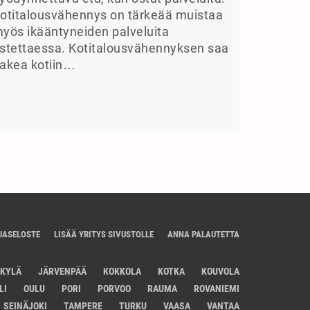
otitalousvähennys on tärkeää muistaa
yös ikääntyneiden palveluita
stettaessa. Kotitalousvähennyksen saa
akea kotiin…
JASELOSTE
LISÄÄ YRITYS SIVUSTOLLE
ANNA PALAUTETTA
SKYLÄ
JÄRVENPÄÄ
KOKKOLA
KOTKA
KOUVOLA
LI
OULU
PORI
PORVOO
RAUMA
ROVANIEMI
SEINÄJOKI
TAMPERE
TURKU
VAASA
VANTAA