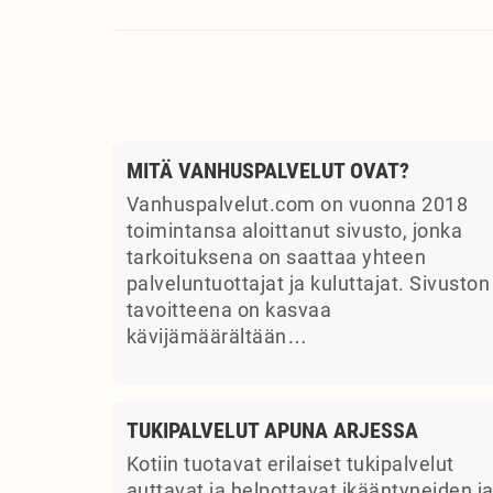
MITÄ VANHUSPALVELUT OVAT?
Vanhuspalvelut.com on vuonna 2018
toimintansa aloittanut sivusto, jonka
tarkoituksena on saattaa yhteen
palveluntuottajat ja kuluttajat. Sivuston
tavoitteena on kasvaa
kävijämäärältään…
TUKIPALVELUT APUNA ARJESSA
Kotiin tuotavat erilaiset tukipalvelut
auttavat ja helpottavat ikääntyneiden j