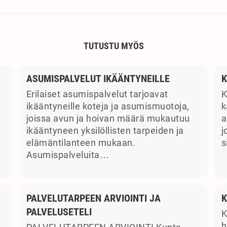
TUTUSTU MYÖS
ASUMISPALVELUT IKÄÄNTYNEILLE
K
Erilaiset asumispalvelut tarjoavat
K
ikääntyneille koteja ja asumismuotoja,
k
joissa avun ja hoivan määrä mukautuu
a
ikääntyneen yksilöllisten tarpeiden ja
j
elämäntilanteen mukaan.
s
Asumispalveluita…
PALVELUTARPEEN ARVIOINTI JA
K
PALVELUSETELI
K
a
h