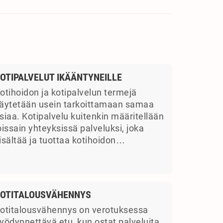
OTIPALVELUT IKÄÄNTYNEILLE
otihoidon ja kotipalvelun termejä
äytetään usein tarkoittamaan samaa
siaa. Kotipalvelu kuitenkin määritellään
oissain yhteyksissä palveluksi, joka
isältää ja tuottaa kotihoidon…
OTITALOUSVÄHENNYS
otitalousvähennys on verotuksessa
yödynnettävä etu, kun ostat palveluita.