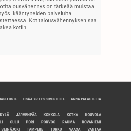
otitalousvähennys on tärkeää muistaa
yös ikääntyneiden palveluita
stettaessa. Kotitalousvähennyksen saa
akea kotiin…
JASELOSTE
LISÄÄ YRITYS SIVUSTOLLE
ANNA PALAUTETTA
SKYLÄ
JÄRVENPÄÄ
KOKKOLA
KOTKA
KOUVOLA
LI
OULU
PORI
PORVOO
RAUMA
ROVANIEMI
SEINÄJOKI
TAMPERE
TURKU
VAASA
VANTAA