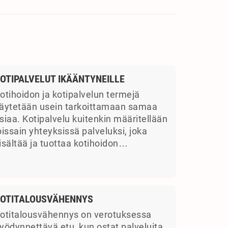
OTIPALVELUT IKÄÄNTYNEILLE
otihoidon ja kotipalvelun termejä
äytetään usein tarkoittamaan samaa
siaa. Kotipalvelu kuitenkin määritellään
oissain yhteyksissä palveluksi, joka
isältää ja tuottaa kotihoidon…
OTITALOUSVÄHENNYS
otitalousvähennys on verotuksessa
yödynnettävä etu, kun ostat palveluita.