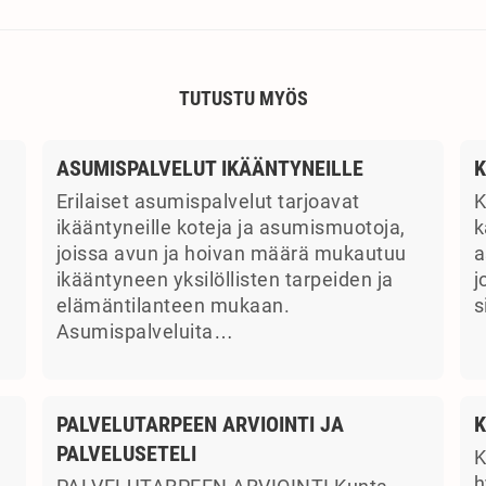
TUTUSTU MYÖS
ASUMISPALVELUT IKÄÄNTYNEILLE
K
Erilaiset asumispalvelut tarjoavat
K
ikääntyneille koteja ja asumismuotoja,
k
joissa avun ja hoivan määrä mukautuu
a
ikääntyneen yksilöllisten tarpeiden ja
j
elämäntilanteen mukaan.
s
Asumispalveluita…
PALVELUTARPEEN ARVIOINTI JA
K
PALVELUSETELI
K
a
h