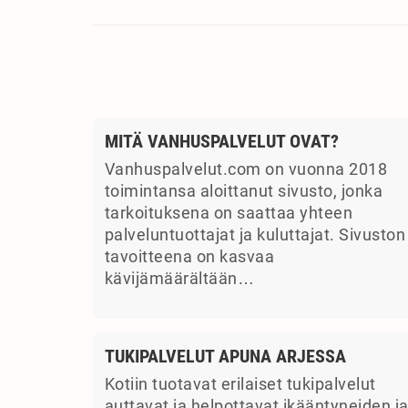
MITÄ VANHUSPALVELUT OVAT?
Vanhuspalvelut.com on vuonna 2018
toimintansa aloittanut sivusto, jonka
tarkoituksena on saattaa yhteen
palveluntuottajat ja kuluttajat. Sivuston
tavoitteena on kasvaa
kävijämäärältään…
TUKIPALVELUT APUNA ARJESSA
Kotiin tuotavat erilaiset tukipalvelut
auttavat ja helpottavat ikääntyneiden j