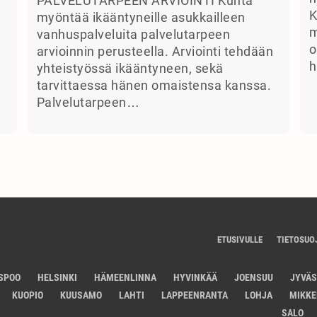
PALVELUTARPEEN ARVIOINTI Kunta
K
myöntää ikääntyneille asukkailleen
m
vanhuspalveluita palvelutarpeen
o
arvioinnin perusteella. Arviointi tehdään
h
yhteistyössä ikääntyneen, sekä
tarvittaessa hänen omaistensa kanssa.
Palvelutarpeen…
ETUSIVULLE
TIETOSUO
SPOO
HELSINKI
HÄMEENLINNA
HYVINKÄÄ
JOENSUU
JYVÄ
KUOPIO
KUUSAMO
LAHTI
LAPPEENRANTA
LOHJA
MIKKE
SALO