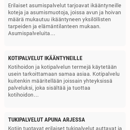
Erilaiset asumispalvelut tarjoavat ikääntyneille
koteja ja asumismuotoja, joissa avun ja hoivan
määrä mukautuu ikääntyneen yksilöllisten
tarpeiden ja elämäntilanteen mukaan.
Asumispalveluita…
KOTIPALVELUT IKÄÄNTYNEILLE
Kotihoidon ja kotipalvelun termejä käytetään
usein tarkoittamaan samaa asiaa. Kotipalvelu
kuitenkin määritellään joissain yhteyksissä
palveluksi, joka sisältää ja tuottaa
kotihoidon…
TUKIPALVELUT APUNA ARJESSA
Kotiin tuotavat erilaiset tukipalvelut auttavat ja