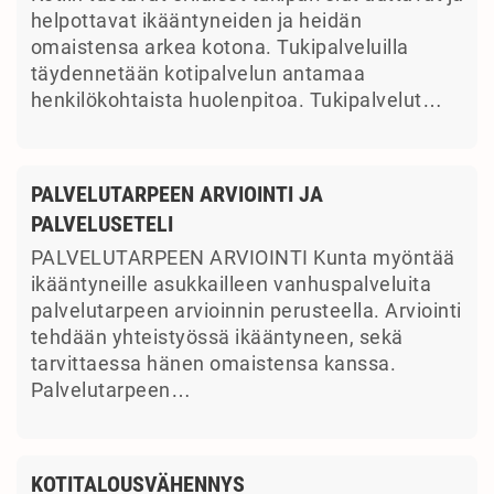
helpottavat ikääntyneiden ja heidän
omaistensa arkea kotona. Tukipalveluilla
täydennetään kotipalvelun antamaa
henkilökohtaista huolenpitoa. Tukipalvelut…
PALVELUTARPEEN ARVIOINTI JA
PALVELUSETELI
PALVELUTARPEEN ARVIOINTI Kunta myöntää
ikääntyneille asukkailleen vanhuspalveluita
palvelutarpeen arvioinnin perusteella. Arviointi
tehdään yhteistyössä ikääntyneen, sekä
tarvittaessa hänen omaistensa kanssa.
Palvelutarpeen…
KOTITALOUSVÄHENNYS