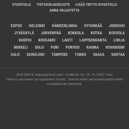
ETUSIVULLE
TIETOSUOJASELOSTE
LISÄÄ YRITYS SIVUSTOLLE
ANNA PALAUTETTA
ESPOO
HELSINKI
HÄMEENLINNA
HYVINKÄÄ
JOENSUU
JYVÄSKYLÄ
JÄRVENPÄÄ
KOKKOLA
KOTKA
KOUVOLA
KUOPIO
KUUSAMO
LAHTI
LAPPEENRANTA
LOHJA
MIKKELI
OULU
PORI
PORVOO
RAUMA
ROVANIEMI
SALO
SEINÄJOKI
TAMPERE
TURKU
VAASA
VANTAA
2018-2026 © Vanhuspalvelut.com | SiteWorks Oy | PL 79, 20521 Turku
Tämä on puolueeton ja riippumaton sivusto. Tarkista tiedot palveluntarjoajalta ennen
ostopäätöksen tekemistä.