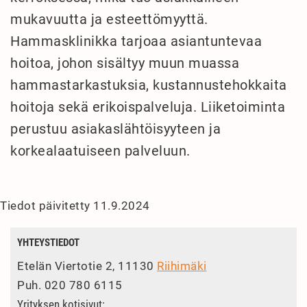
mukavuutta ja esteettömyyttä.
Hammasklinikka tarjoaa asiantuntevaa
hoitoa, johon sisältyy muun muassa
hammastarkastuksia, kustannustehokkaita
hoitoja sekä erikoispalveluja. Liiketoiminta
perustuu asiakaslähtöisyyteen ja
korkealaatuiseen palveluun.
Tiedot päivitetty 11.9.2024
YHTEYSTIEDOT
Etelän Viertotie 2, 11130
Riihimäki
Puh.
020 780 6115
Yrityksen kotisivut: