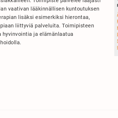
siakkailleen. Toimipiste palvelee laajasti
lan vaativan lääkinnällisen kuntoutuksen
erapian lisäksi esimerkiksi hierontaa,
piaan liittyviä palveluita. Toimipisteen
 hyvinvointia ja elämänlaatua
hoidolla.