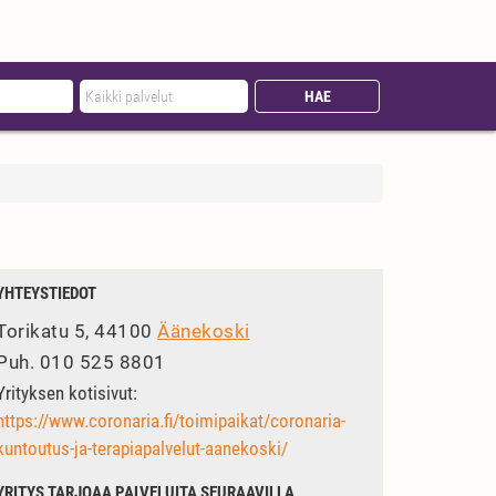
YHTEYSTIEDOT
Torikatu 5, 44100
Äänekoski
Puh.
010 525 8801
Yrityksen kotisivut:
https://www.coronaria.fi/toimipaikat/coronaria-
kuntoutus-ja-terapiapalvelut-aanekoski/
YRITYS TARJOAA PALVELUITA SEURAAVILLA