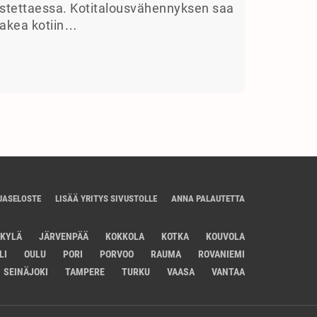
stettaessa. Kotitalousvähennyksen saa
akea kotiin…
JASELOSTE
LISÄÄ YRITYS SIVUSTOLLE
ANNA PALAUTETTA
SKYLÄ
JÄRVENPÄÄ
KOKKOLA
KOTKA
KOUVOLA
LI
OULU
PORI
PORVOO
RAUMA
ROVANIEMI
SEINÄJOKI
TAMPERE
TURKU
VAASA
VANTAA