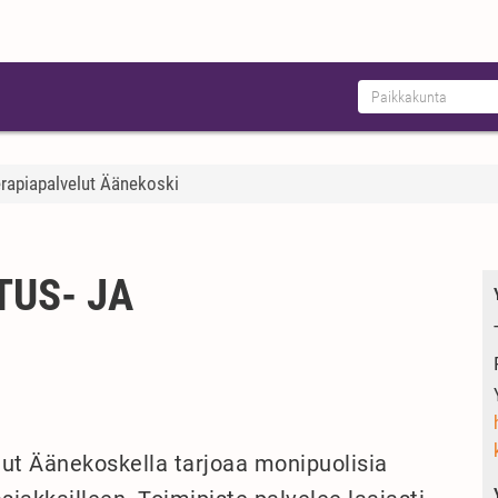
erapiapalvelut Äänekoski
US- JA
lut Äänekoskella tarjoaa monipuolisia