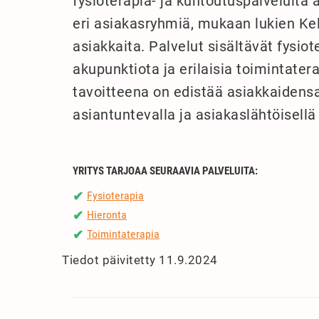
fysioterapia- ja kuntoutuspalveluita a
eri asiakasryhmiä, mukaan lukien Ke
asiakkaita. Palvelut sisältävät fysiot
akupunktiota ja erilaisia toimintatera
tavoitteena on edistää asiakkaidensa
asiantuntevalla ja asiakaslähtöisellä 
YRITYS TARJOAA SEURAAVIA PALVELUITA:
Fysioterapia
✔
Hieronta
✔
Toimintaterapia
✔
Tiedot päivitetty 11.9.2024