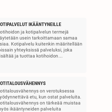
OTIPALVELUT IKÄÄNTYNEILLE
otihoidon ja kotipalvelun termejä
äytetään usein tarkoittamaan samaa
siaa. Kotipalvelu kuitenkin määritellään
oissain yhteyksissä palveluksi, joka
isältää ja tuottaa kotihoidon…
OTITALOUSVÄHENNYS
otitalousvähennys on verotuksessa
yödynnettävä etu, kun ostat palveluita.
otitalousvähennys on tärkeää muistaa
yös ikääntyneiden palveluita