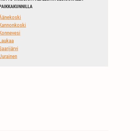
PAIKKAKUNNILLA
Äänekoski
Kannonkoski
Konnevesi
Laukaa
Saarijärvi
Uurainen