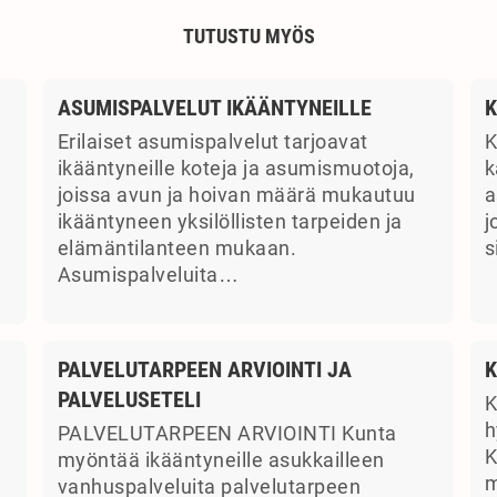
TUTUSTU MYÖS
ASUMISPALVELUT IKÄÄNTYNEILLE
K
Erilaiset asumispalvelut tarjoavat
K
ikääntyneille koteja ja asumismuotoja,
k
joissa avun ja hoivan määrä mukautuu
a
ikääntyneen yksilöllisten tarpeiden ja
j
elämäntilanteen mukaan.
s
Asumispalveluita…
PALVELUTARPEEN ARVIOINTI JA
K
PALVELUSETELI
K
a
h
PALVELUTARPEEN ARVIOINTI Kunta
K
myöntää ikääntyneille asukkailleen
m
vanhuspalveluita palvelutarpeen