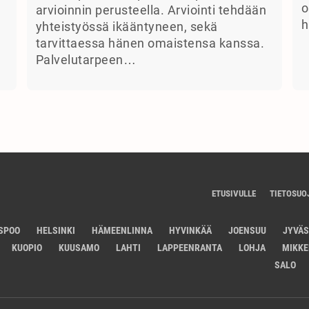
o
arvioinnin perusteella. Arviointi tehdään
h
yhteistyössä ikääntyneen, sekä
tarvittaessa hänen omaistensa kanssa.
Palvelutarpeen…
ETUSIVULLE
TIETOSUO
SPOO
HELSINKI
HÄMEENLINNA
HYVINKÄÄ
JOENSUU
JYVÄ
KUOPIO
KUUSAMO
LAHTI
LAPPEENRANTA
LOHJA
MIKKE
SALO