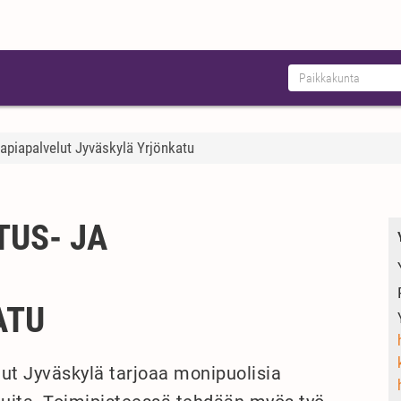
rapiapalvelut Jyväskylä Yrjönkatu
US- JA
ATU
lut Jyväskylä tarjoaa monipuolisia