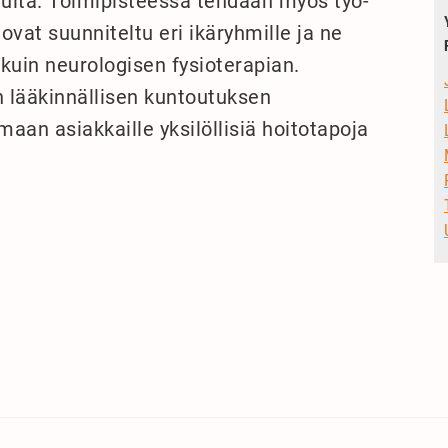
eluita. Toimipisteessä tehdään myös työ-
ovat suunniteltu eri ikäryhmille ja ne
 kuin neurologisen fysioterapian.
n lääkinnällisen kuntoutuksen
maan asiakkaille yksilöllisiä hoitotapoja