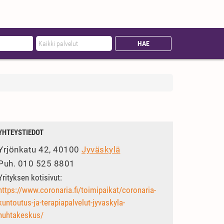
YHTEYSTIEDOT
Yrjönkatu 42, 40100
Jyväskylä
Puh.
010 525 8801
Yrityksen kotisivut:
https://www.coronaria.fi/toimipaikat/coronaria-
kuntoutus-ja-terapiapalvelut-jyvaskyla-
huhtakeskus/