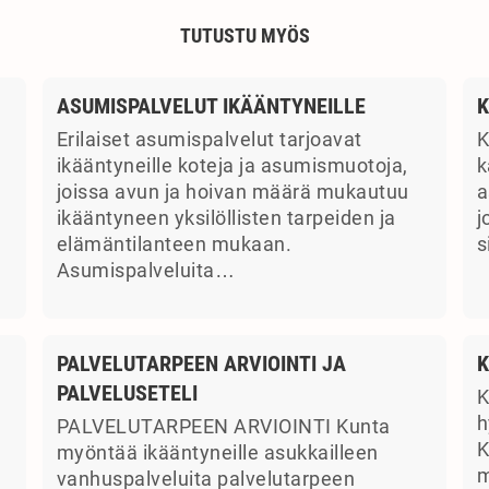
TUTUSTU MYÖS
ASUMISPALVELUT IKÄÄNTYNEILLE
K
Erilaiset asumispalvelut tarjoavat
K
ikääntyneille koteja ja asumismuotoja,
k
joissa avun ja hoivan määrä mukautuu
a
ikääntyneen yksilöllisten tarpeiden ja
j
elämäntilanteen mukaan.
s
Asumispalveluita…
PALVELUTARPEEN ARVIOINTI JA
K
PALVELUSETELI
K
a
h
PALVELUTARPEEN ARVIOINTI Kunta
K
myöntää ikääntyneille asukkailleen
m
vanhuspalveluita palvelutarpeen