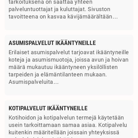
tarkoituksena on saattaa yhteen
palveluntuottajat ja kuluttajat. Sivuston
tavoitteena on kasvaa kävijämäärältään…
ASUMISPALVELUT IKÄÄNTYNEILLE
Erilaiset asumispalvelut tarjoavat ikääntyneille
koteja ja asumismuotoja, joissa avun ja hoivan
määrä mukautuu ikääntyneen yksilöllisten
tarpeiden ja elämäntilanteen mukaan.
Asumispalveluita…
KOTIPALVELUT IKÄÄNTYNEILLE
Kotihoidon ja kotipalvelun termejä käytetään
usein tarkoittamaan samaa asiaa. Kotipalvelu
kuitenkin määritellään joissain yhteyksissä