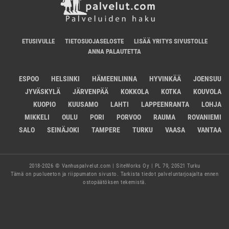
ETUSIVULLE
TIETOSUOJASELOSTE
LISÄÄ YRITYS SIVUSTOLLE
ANNA PALAUTETTA
ESPOO
HELSINKI
HÄMEENLINNA
HYVINKÄÄ
JOENSUU
JYVÄSKYLÄ
JÄRVENPÄÄ
KOKKOLA
KOTKA
KOUVOLA
KUOPIO
KUUSAMO
LAHTI
LAPPEENRANTA
LOHJA
MIKKELI
OULU
PORI
PORVOO
RAUMA
ROVANIEMI
SALO
SEINÄJOKI
TAMPERE
TURKU
VAASA
VANTAA
2018-2026 © Vanhuspalvelut.com | SiteWorks Oy | PL 79, 20521 Turku
Tämä on puolueeton ja riippumaton sivusto. Tarkista tiedot palveluntarjoajalta ennen
ostopäätöksen tekemistä.