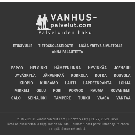
ETUSIVULLE
TIETOSUOJASELOSTE
LISÄÄ YRITYS SIVUSTOLLE
ANNA PALAUTETTA
ESPOO
HELSINKI
HÄMEENLINNA
HYVINKÄÄ
JOENSUU
JYVÄSKYLÄ
JÄRVENPÄÄ
KOKKOLA
KOTKA
KOUVOLA
KUOPIO
KUUSAMO
LAHTI
LAPPEENRANTA
LOHJA
MIKKELI
OULU
PORI
PORVOO
RAUMA
ROVANIEMI
SALO
SEINÄJOKI
TAMPERE
TURKU
VAASA
VANTAA
2018-2026 © Vanhuspalvelut.com | SiteWorks Oy | PL 79, 20521 Turku
Tämä on puolueeton ja riippumaton sivusto. Tarkista tiedot palveluntarjoajalta ennen
ostopäätöksen tekemistä.