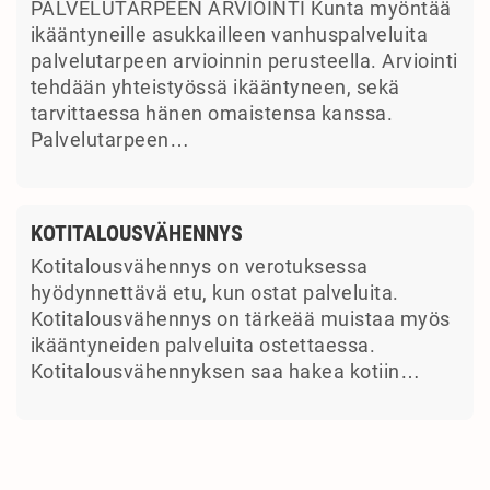
PALVELUTARPEEN ARVIOINTI Kunta myöntää
ikääntyneille asukkailleen vanhuspalveluita
palvelutarpeen arvioinnin perusteella. Arviointi
tehdään yhteistyössä ikääntyneen, sekä
tarvittaessa hänen omaistensa kanssa.
Palvelutarpeen…
KOTITALOUSVÄHENNYS
Kotitalousvähennys on verotuksessa
hyödynnettävä etu, kun ostat palveluita.
Kotitalousvähennys on tärkeää muistaa myös
ikääntyneiden palveluita ostettaessa.
Kotitalousvähennyksen saa hakea kotiin…