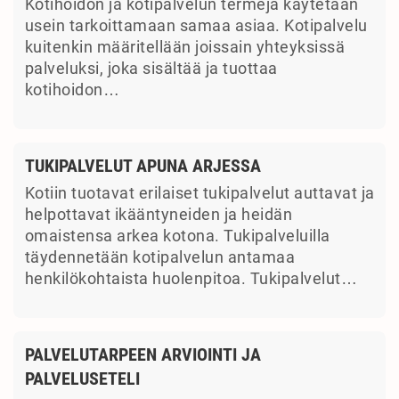
Kotihoidon ja kotipalvelun termejä käytetään
usein tarkoittamaan samaa asiaa. Kotipalvelu
kuitenkin määritellään joissain yhteyksissä
palveluksi, joka sisältää ja tuottaa
kotihoidon…
TUKIPALVELUT APUNA ARJESSA
Kotiin tuotavat erilaiset tukipalvelut auttavat ja
helpottavat ikääntyneiden ja heidän
omaistensa arkea kotona. Tukipalveluilla
täydennetään kotipalvelun antamaa
henkilökohtaista huolenpitoa. Tukipalvelut…
PALVELUTARPEEN ARVIOINTI JA
PALVELUSETELI