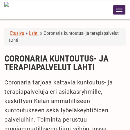
Etusivu
»
Lahti
»
Coronaria kuntoutus- ja terapiapalvelut
Lahti
CORONARIA KUNTOUTUS- JA
TERAPIAPALVELUT LAHTI
Coronaria tarjoaa kattavia kuntoutus- ja
terapiapalveluja eri asiakasryhmille,
keskittyen Kelan ammatilliseen
kuntoutukseen sekä työeläkeyhtiöiden
palveluihin. Toiminta perustuu
moniammatilliseen tiimityöhön, jossa