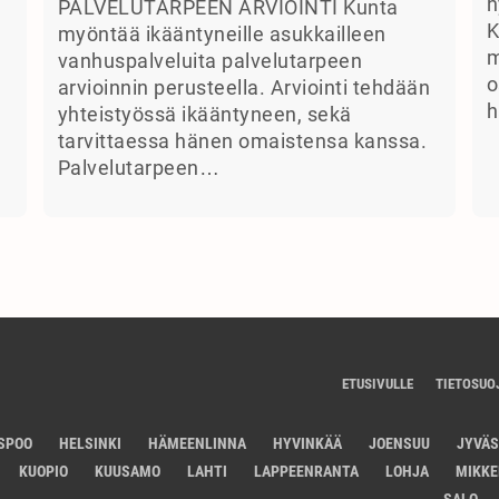
a
h
PALVELUTARPEEN ARVIOINTI Kunta
K
myöntää ikääntyneille asukkailleen
m
vanhuspalveluita palvelutarpeen
o
arvioinnin perusteella. Arviointi tehdään
h
yhteistyössä ikääntyneen, sekä
tarvittaessa hänen omaistensa kanssa.
Palvelutarpeen…
ETUSIVULLE
TIETOSUO
SPOO
HELSINKI
HÄMEENLINNA
HYVINKÄÄ
JOENSUU
JYVÄ
KUOPIO
KUUSAMO
LAHTI
LAPPEENRANTA
LOHJA
MIKKE