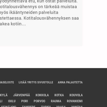
yödynnettävä etu, kun ostat palveluita.
otitalousvähennys on tärkeää muistaa
yös ikääntyneiden palveluita
stettaessa. Kotitalousvähennyksen saa
akea kotiin…
JASELOSTE
LISÄÄ YRITYS SIVUSTOLLE
ANNA PALAUTETTA
SKYLÄ
JÄRVENPÄÄ
KOKKOLA
KOTKA
KOUVOLA
LI
OULU
PORI
PORVOO
RAUMA
ROVANIEMI