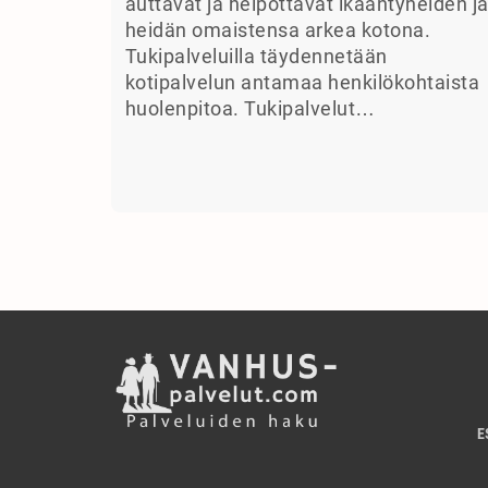
auttavat ja helpottavat ikääntyneiden j
heidän omaistensa arkea kotona.
Tukipalveluilla täydennetään
kotipalvelun antamaa henkilökohtaista
huolenpitoa. Tukipalvelut…
E