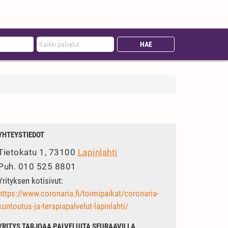
YHTEYSTIEDOT
Tietokatu 1, 73100
Lapinlahti
Puh.
010 525 8801
Yrityksen kotisivut:
https://www.coronaria.fi/toimipaikat/coronaria-
kuntoutus-ja-terapiapalvelut-lapinlahti/
YRITYS TARJOAA PALVELUITA SEURAAVILLA