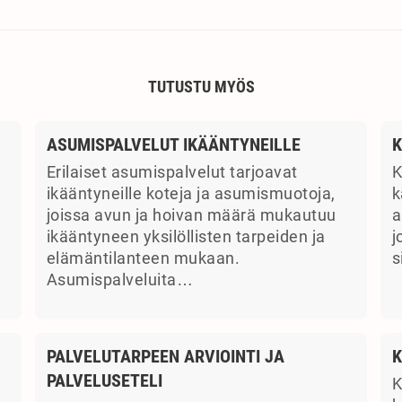
TUTUSTU MYÖS
ASUMISPALVELUT IKÄÄNTYNEILLE
K
Erilaiset asumispalvelut tarjoavat
K
ikääntyneille koteja ja asumismuotoja,
k
joissa avun ja hoivan määrä mukautuu
a
ikääntyneen yksilöllisten tarpeiden ja
j
elämäntilanteen mukaan.
s
Asumispalveluita…
PALVELUTARPEEN ARVIOINTI JA
K
PALVELUSETELI
K