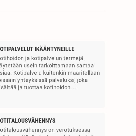
OTIPALVELUT IKÄÄNTYNEILLE
otihoidon ja kotipalvelun termejä
äytetään usein tarkoittamaan samaa
siaa. Kotipalvelu kuitenkin määritellään
oissain yhteyksissä palveluksi, joka
isältää ja tuottaa kotihoidon…
OTITALOUSVÄHENNYS
otitalousvähennys on verotuksessa