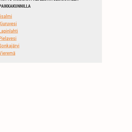
PAIKKAKUNNILLA
Iisalmi
Kiuruvesi
Lapinlahti
Pielavesi
Sonkajärvi
Vieremä