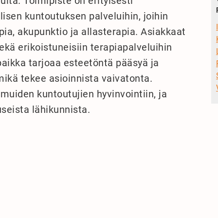
uita. Toimipiste on erityisesti
lisen kuntoutuksen palveluihin, joihin
ia, akupunktio ja allasterapia. Asiakkaat
ekä erikoistuneisiin terapiapalveluihin
paikka tarjoaa esteetöntä pääsyä ja
mikä tekee asioinnista vaivatonta.
muiden kuntoutujien hyvinvointiin, ja
useista lähikunnista.