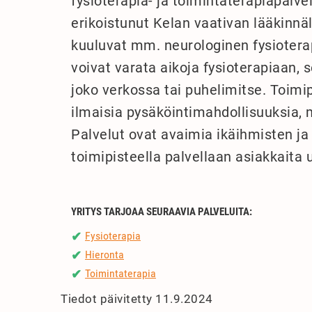
fysioterapia- ja toimintaterapiapalvel
erikoistunut Kelan vaativan lääkinnäl
kuuluvat mm. neurologinen fysioterap
voivat varata aikoja fysioterapiaan, s
joko verkossa tai puhelimitse. Toimi
ilmaisia pysäköintimahdollisuuksia, 
Palvelut ovat avaimia ikäihmisten ja 
toimipisteella palvellaan asiakkaita 
YRITYS TARJOAA SEURAAVIA PALVELUITA:
Fysioterapia
✔
Hieronta
✔
Toimintaterapia
✔
Tiedot päivitetty 11.9.2024