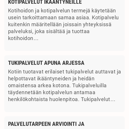
KOTIPALVELUT IKÄÄNTYNEILLE
Kotihoidon ja kotipalvelun termejä käytetään
usein tarkoittamaan samaa asiaa. Kotipalvelu
kuitenkin määritellään joissain yhteyksissä
palveluksi, joka sisältää ja tuottaa
kotihoidon…
TUKIPALVELUT APUNA ARJESSA
Kotiin tuotavat erilaiset tukipalvelut auttavat ja
helpottavat ikääntyneiden ja heidän
omaistensa arkea kotona. Tukipalveluilla
täydennetään kotipalvelun antamaa
henkilökohtaista huolenpitoa. Tukipalvelut…
PALVELUTARPEEN ARVIOINTI JA