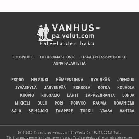
ETUSIVULLE
TIETOSUOJASELOSTE
LISÄÄ YRITYS SIVUSTOLLE
ANNA PALAUTETTA
ESPOO
HELSINKI
HÄMEENLINNA
HYVINKÄÄ
JOENSUU
JYVÄSKYLÄ
JÄRVENPÄÄ
KOKKOLA
KOTKA
KOUVOLA
KUOPIO
KUUSAMO
LAHTI
LAPPEENRANTA
LOHJA
MIKKELI
OULU
PORI
PORVOO
RAUMA
ROVANIEMI
SALO
SEINÄJOKI
TAMPERE
TURKU
VAASA
VANTAA
2018-2026 © Vanhuspalvelut.com | SiteWorks Oy | PL 79, 20521 Turku
Tämä on puolueeton ja riippumaton sivusto. Tarkista tiedot palveluntarjoajalta ennen