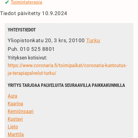
Toimintaterapia
✔
Tiedot päivitetty 10.9.2024
YHTEYSTIEDOT
Yliopistonkatu 20, 3 krs, 20100
Turku
Puh.
010 525 8801
Yrityksen kotisivut:
https://www.coronaria.fi/toimipaikat/coronaria-kuntoutus-
ja-terapiapalvelut-turku/
YRITYS TARJOAA PALVELUITA SEURAAVILLA PAIKKAKUNNILLA
Aura
Kaarina
Kemiönsaari
Kustavi
Lieto
Marttila