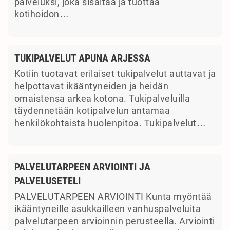
palveluksi, joka sisältää ja tuottaa
kotihoidon…
TUKIPALVELUT APUNA ARJESSA
Kotiin tuotavat erilaiset tukipalvelut auttavat ja
helpottavat ikääntyneiden ja heidän
omaistensa arkea kotona. Tukipalveluilla
täydennetään kotipalvelun antamaa
henkilökohtaista huolenpitoa. Tukipalvelut…
PALVELUTARPEEN ARVIOINTI JA
PALVELUSETELI
PALVELUTARPEEN ARVIOINTI Kunta myöntää
ikääntyneille asukkailleen vanhuspalveluita
palvelutarpeen arvioinnin perusteella. Arviointi