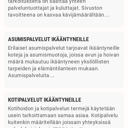
tarkoituksena on saattaa yhteen
palveluntuottajat ja kuluttajat. Sivuston
tavoitteena on kasvaa kävijämäärältään…
ASUMISPALVELUT IKÄÄNTYNEILLE
Erilaiset asumispalvelut tarjoavat ikääntyneille
koteja ja asumismuotoja, joissa avun ja hoivan
määrä mukautuu ikääntyneen yksilöllisten
tarpeiden ja elämäntilanteen mukaan.
Asumispalveluita…
KOTIPALVELUT IKÄÄNTYNEILLE
Kotihoidon ja kotipalvelun termejä käytetään
usein tarkoittamaan samaa asiaa. Kotipalvelu
kuitenkin määritellään joissain yhteyksissä