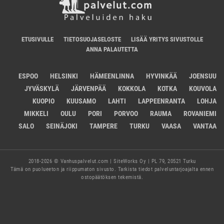
ETUSIVULLE
TIETOSUOJASELOSTE
LISÄÄ YRITYS SIVUSTOLLE
ANNA PALAUTETTA
ESPOO
HELSINKI
HÄMEENLINNA
HYVINKÄÄ
JOENSUU
JYVÄSKYLÄ
JÄRVENPÄÄ
KOKKOLA
KOTKA
KOUVOLA
KUOPIO
KUUSAMO
LAHTI
LAPPEENRANTA
LOHJA
MIKKELI
OULU
PORI
PORVOO
RAUMA
ROVANIEMI
SALO
SEINÄJOKI
TAMPERE
TURKU
VAASA
VANTAA
2018-2026 © Vanhuspalvelut.com | SiteWorks Oy | PL 79, 20521 Turku
Tämä on puolueeton ja riippumaton sivusto. Tarkista tiedot palveluntarjoajalta ennen
ostopäätöksen tekemistä.