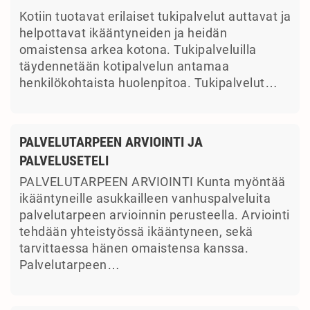
Kotiin tuotavat erilaiset tukipalvelut auttavat ja
helpottavat ikääntyneiden ja heidän
omaistensa arkea kotona. Tukipalveluilla
täydennetään kotipalvelun antamaa
henkilökohtaista huolenpitoa. Tukipalvelut…
PALVELUTARPEEN ARVIOINTI JA
PALVELUSETELI
PALVELUTARPEEN ARVIOINTI Kunta myöntää
ikääntyneille asukkailleen vanhuspalveluita
palvelutarpeen arvioinnin perusteella. Arviointi
tehdään yhteistyössä ikääntyneen, sekä
tarvittaessa hänen omaistensa kanssa.
Palvelutarpeen…