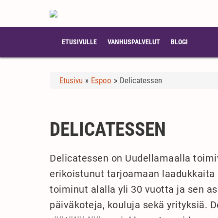
ETUSIVULLE
VANHUSPALVELUT
BLOGI
Etusivu
»
Espoo
»
Delicatessen
DELICATESSEN
Delicatessen on Uudellamaalla toimiva
erikoistunut tarjoamaan laadukkaita a
toiminut alalla yli 30 vuotta ja sen 
päiväkoteja, kouluja sekä yrityksiä. 