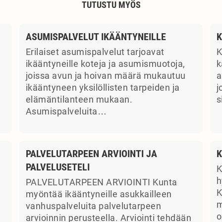
TUTUSTU MYÖS
ASUMISPALVELUT IKÄÄNTYNEILLE
K
Erilaiset asumispalvelut tarjoavat
K
ikääntyneille koteja ja asumismuotoja,
k
joissa avun ja hoivan määrä mukautuu
a
ikääntyneen yksilöllisten tarpeiden ja
j
elämäntilanteen mukaan.
s
Asumispalveluita…
PALVELUTARPEEN ARVIOINTI JA
K
PALVELUSETELI
K
a
h
PALVELUTARPEEN ARVIOINTI Kunta
K
myöntää ikääntyneille asukkailleen
m
vanhuspalveluita palvelutarpeen
o
arvioinnin perusteella. Arviointi tehdään