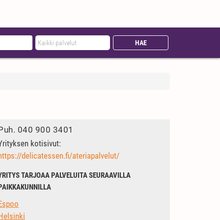
Puh.
040 900 3401
Yrityksen kotisivut:
https://delicatessen.fi/ateriapalvelut/
YRITYS TARJOAA PALVELUITA SEURAAVILLA
PAIKKAKUNNILLA
Espoo
Helsinki