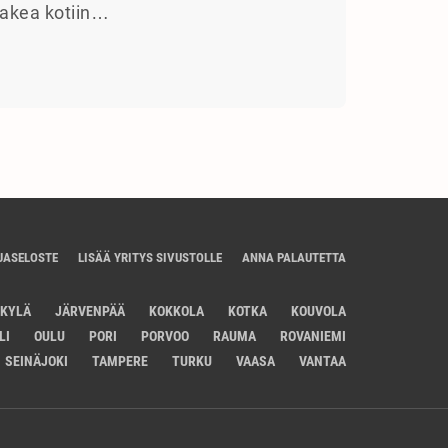
akea kotiin…
JASELOSTE
LISÄÄ YRITYS SIVUSTOLLE
ANNA PALAUTETTA
SKYLÄ
JÄRVENPÄÄ
KOKKOLA
KOTKA
KOUVOLA
LI
OULU
PORI
PORVOO
RAUMA
ROVANIEMI
SEINÄJOKI
TAMPERE
TURKU
VAASA
VANTAA