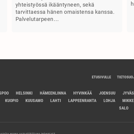
h
yhteistyössä ikääntyneen, sekä
tarvittaessa hänen omaistensa kanssa.
Palvelutarpeen…
ETUSIVULLE
TIETOSUO
SPOO
HELSINKI
HÄMEENLINNA
HYVINKÄÄ
JOENSUU
JYVÄ
KUOPIO
KUUSAMO
LAHTI
LAPPEENRANTA
LOHJA
MIKKE
SALO
joajalta ennen ostopäätöksen tekemistä.