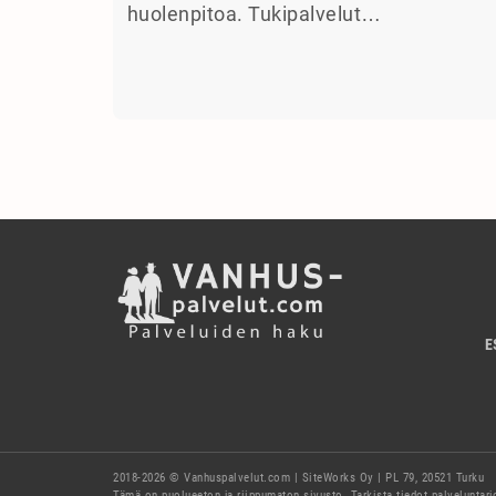
huolenpitoa. Tukipalvelut…
E
2018-2026 © Vanhuspalvelut.com | SiteWorks Oy | PL 79, 20521 Turku
Tämä on puolueeton ja riippumaton sivusto. Tarkista tiedot palveluntar