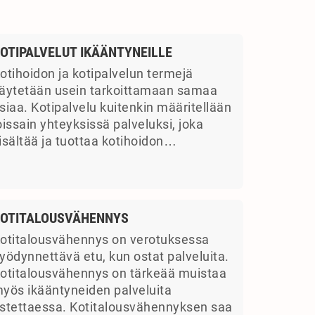
OTIPALVELUT IKÄÄNTYNEILLE
otihoidon ja kotipalvelun termejä
äytetään usein tarkoittamaan samaa
siaa. Kotipalvelu kuitenkin määritellään
oissain yhteyksissä palveluksi, joka
isältää ja tuottaa kotihoidon…
OTITALOUSVÄHENNYS
otitalousvähennys on verotuksessa
yödynnettävä etu, kun ostat palveluita.
otitalousvähennys on tärkeää muistaa
yös ikääntyneiden palveluita
stettaessa. Kotitalousvähennyksen saa