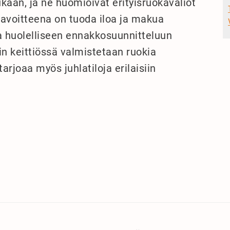
aan, ja ne huomioivat erityisruokavaliot
tavoitteena on tuoda iloa ja makua
a huolelliseen ennakkosuunnitteluun
n keittiössä valmistetaan ruokia
tarjoaa myös juhlatiloja erilaisiin