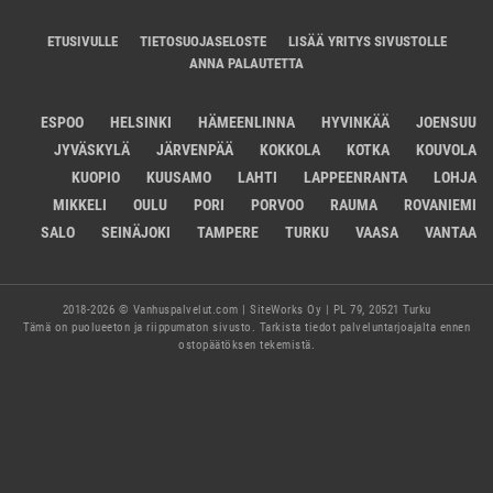
ETUSIVULLE
TIETOSUOJASELOSTE
LISÄÄ YRITYS SIVUSTOLLE
ANNA PALAUTETTA
ESPOO
HELSINKI
HÄMEENLINNA
HYVINKÄÄ
JOENSUU
JYVÄSKYLÄ
JÄRVENPÄÄ
KOKKOLA
KOTKA
KOUVOLA
KUOPIO
KUUSAMO
LAHTI
LAPPEENRANTA
LOHJA
MIKKELI
OULU
PORI
PORVOO
RAUMA
ROVANIEMI
SALO
SEINÄJOKI
TAMPERE
TURKU
VAASA
VANTAA
2018-2026 © Vanhuspalvelut.com | SiteWorks Oy | PL 79, 20521 Turku
Tämä on puolueeton ja riippumaton sivusto. Tarkista tiedot palveluntarjoajalta ennen
ostopäätöksen tekemistä.