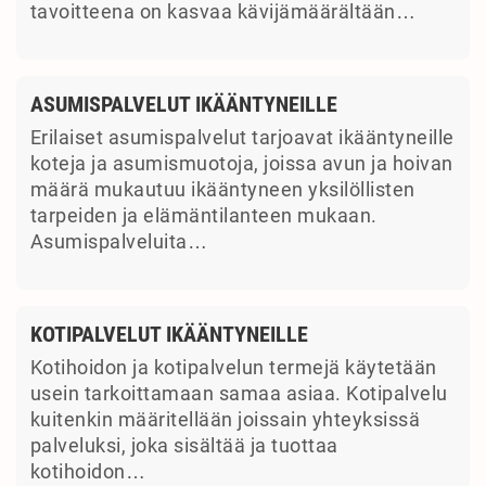
tavoitteena on kasvaa kävijämäärältään…
ASUMISPALVELUT IKÄÄNTYNEILLE
Erilaiset asumispalvelut tarjoavat ikääntyneille
koteja ja asumismuotoja, joissa avun ja hoivan
määrä mukautuu ikääntyneen yksilöllisten
tarpeiden ja elämäntilanteen mukaan.
Asumispalveluita…
KOTIPALVELUT IKÄÄNTYNEILLE
Kotihoidon ja kotipalvelun termejä käytetään
usein tarkoittamaan samaa asiaa. Kotipalvelu
kuitenkin määritellään joissain yhteyksissä
palveluksi, joka sisältää ja tuottaa
kotihoidon…