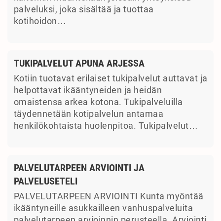
palveluksi, joka sisältää ja tuottaa
kotihoidon…
TUKIPALVELUT APUNA ARJESSA
Kotiin tuotavat erilaiset tukipalvelut auttavat ja
helpottavat ikääntyneiden ja heidän
omaistensa arkea kotona. Tukipalveluilla
täydennetään kotipalvelun antamaa
henkilökohtaista huolenpitoa. Tukipalvelut…
PALVELUTARPEEN ARVIOINTI JA
PALVELUSETELI
PALVELUTARPEEN ARVIOINTI Kunta myöntää
ikääntyneille asukkailleen vanhuspalveluita
palvelutarpeen arvioinnin perusteella. Arviointi