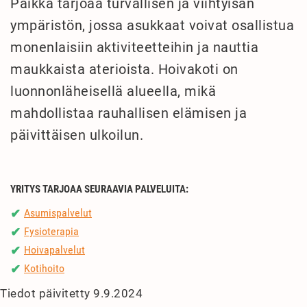
Paikka tarjoaa turvallisen ja viihtyisän
ympäristön, jossa asukkaat voivat osallistua
monenlaisiin aktiviteetteihin ja nauttia
maukkaista aterioista. Hoivakoti on
luonnonläheisellä alueella, mikä
mahdollistaa rauhallisen elämisen ja
päivittäisen ulkoilun.
YRITYS TARJOAA SEURAAVIA PALVELUITA:
Asumispalvelut
✔
Fysioterapia
✔
Hoivapalvelut
✔
Kotihoito
✔
Tiedot päivitetty 9.9.2024