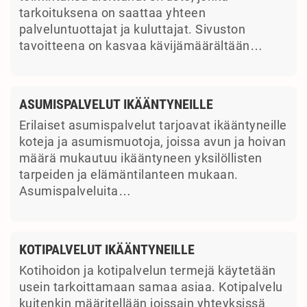
tarkoituksena on saattaa yhteen
palveluntuottajat ja kuluttajat. Sivuston
tavoitteena on kasvaa kävijämäärältään…
ASUMISPALVELUT IKÄÄNTYNEILLE
Erilaiset asumispalvelut tarjoavat ikääntyneille
koteja ja asumismuotoja, joissa avun ja hoivan
määrä mukautuu ikääntyneen yksilöllisten
tarpeiden ja elämäntilanteen mukaan.
Asumispalveluita…
KOTIPALVELUT IKÄÄNTYNEILLE
Kotihoidon ja kotipalvelun termejä käytetään
usein tarkoittamaan samaa asiaa. Kotipalvelu
kuitenkin määritellään joissain yhteyksissä