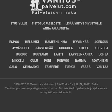
ETUSIVULLE
TIETOSUOJASELOSTE
LISÄÄ YRITYS SIVUSTOLLE
ANNA PALAUTETTA
ESPOO
HELSINKI
HÄMEENLINNA
HYVINKÄÄ
JOENSUU
JYVÄSKYLÄ
JÄRVENPÄÄ
KOKKOLA
KOTKA
KOUVOLA
KUOPIO
KUUSAMO
LAHTI
LAPPEENRANTA
LOHJA
MIKKELI
OULU
PORI
PORVOO
RAUMA
ROVANIEMI
SALO
SEINÄJOKI
TAMPERE
TURKU
VAASA
VANTAA
2018-2026 © Vanhuspalvelut.com | SiteWorks Oy | PL 79, 20521 Turku
Tämä on puolueeton ja riippumaton sivusto. Tarkista tiedot palveluntarjoajalta ennen
ostopäätöksen tekemistä.