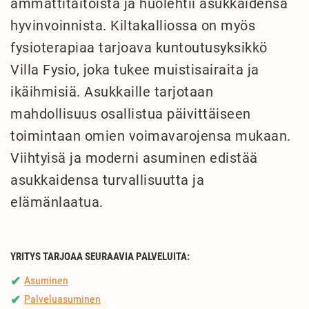
ammattitaitoista ja huolehtii asukkaidensa
hyvinvoinnista. Kiltakalliossa on myös
fysioterapiaa tarjoava kuntoutusyksikkö
Villa Fysio, joka tukee muistisairaita ja
ikäihmisiä. Asukkaille tarjotaan
mahdollisuus osallistua päivittäiseen
toimintaan omien voimavarojensa mukaan.
Viihtyisä ja moderni asuminen edistää
asukkaidensa turvallisuutta ja
elämänlaatua.
YRITYS TARJOAA SEURAAVIA PALVELUITA:
Asuminen
✔
Palveluasuminen
✔