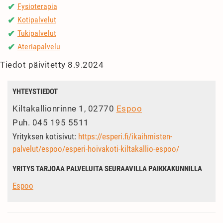
Fysioterapia
✔
Kotipalvelut
✔
Tukipalvelut
✔
Ateriapalvelu
✔
Tiedot päivitetty 8.9.2024
YHTEYSTIEDOT
Kiltakallionrinne 1, 02770
Espoo
Puh.
045 195 5511
Yrityksen kotisivut:
https://esperi.fi/ikaihmisten-
palvelut/espoo/esperi-hoivakoti-kiltakallio-espoo/
YRITYS TARJOAA PALVELUITA SEURAAVILLA PAIKKAKUNNILLA
Espoo