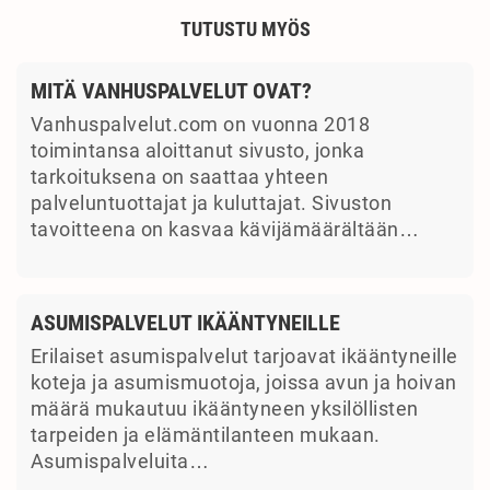
TUTUSTU MYÖS
MITÄ VANHUSPALVELUT OVAT?
Vanhuspalvelut.com on vuonna 2018
toimintansa aloittanut sivusto, jonka
tarkoituksena on saattaa yhteen
palveluntuottajat ja kuluttajat. Sivuston
tavoitteena on kasvaa kävijämäärältään…
ASUMISPALVELUT IKÄÄNTYNEILLE
Erilaiset asumispalvelut tarjoavat ikääntyneille
koteja ja asumismuotoja, joissa avun ja hoivan
määrä mukautuu ikääntyneen yksilöllisten
tarpeiden ja elämäntilanteen mukaan.
Asumispalveluita…