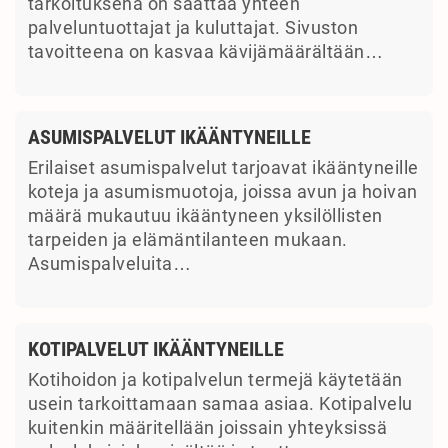
tarkoituksena on saattaa yhteen
palveluntuottajat ja kuluttajat. Sivuston
tavoitteena on kasvaa kävijämäärältään…
ASUMISPALVELUT IKÄÄNTYNEILLE
Erilaiset asumispalvelut tarjoavat ikääntyneille
koteja ja asumismuotoja, joissa avun ja hoivan
määrä mukautuu ikääntyneen yksilöllisten
tarpeiden ja elämäntilanteen mukaan.
Asumispalveluita…
KOTIPALVELUT IKÄÄNTYNEILLE
Kotihoidon ja kotipalvelun termejä käytetään
usein tarkoittamaan samaa asiaa. Kotipalvelu
kuitenkin määritellään joissain yhteyksissä