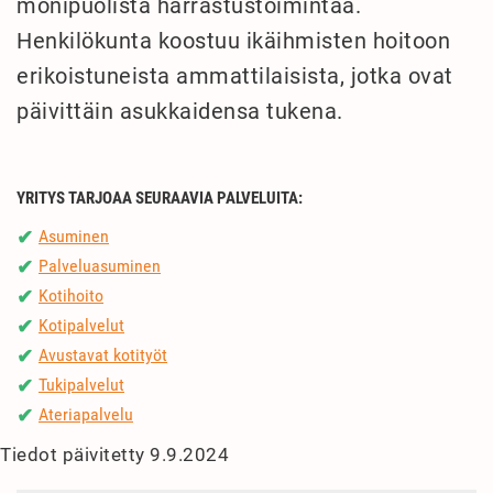
monipuolista harrastustoimintaa.
Henkilökunta koostuu ikäihmisten hoitoon
erikoistuneista ammattilaisista, jotka ovat
päivittäin asukkaidensa tukena.
YRITYS TARJOAA SEURAAVIA PALVELUITA:
Asuminen
✔
Palveluasuminen
✔
Kotihoito
✔
Kotipalvelut
✔
Avustavat kotityöt
✔
Tukipalvelut
✔
Ateriapalvelu
✔
Tiedot päivitetty 9.9.2024