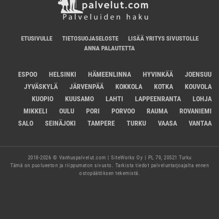
ETUSIVULLE
TIETOSUOJASELOSTE
LISÄÄ YRITYS SIVUSTOLLE
ANNA PALAUTETTA
ESPOO
HELSINKI
HÄMEENLINNA
HYVINKÄÄ
JOENSUU
JYVÄSKYLÄ
JÄRVENPÄÄ
KOKKOLA
KOTKA
KOUVOLA
KUOPIO
KUUSAMO
LAHTI
LAPPEENRANTA
LOHJA
MIKKELI
OULU
PORI
PORVOO
RAUMA
ROVANIEMI
SALO
SEINÄJOKI
TAMPERE
TURKU
VAASA
VANTAA
2018-2026 © Vanhuspalvelut.com | SiteWorks Oy | PL 79, 20521 Turku
Tämä on puolueeton ja riippumaton sivusto. Tarkista tiedot palveluntarjoajalta ennen
ostopäätöksen tekemistä.