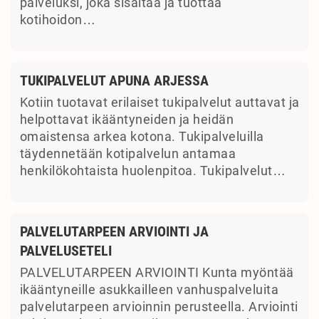
palveluksi, joka sisältää ja tuottaa
kotihoidon…
TUKIPALVELUT APUNA ARJESSA
Kotiin tuotavat erilaiset tukipalvelut auttavat ja
helpottavat ikääntyneiden ja heidän
omaistensa arkea kotona. Tukipalveluilla
täydennetään kotipalvelun antamaa
henkilökohtaista huolenpitoa. Tukipalvelut…
PALVELUTARPEEN ARVIOINTI JA
PALVELUSETELI
PALVELUTARPEEN ARVIOINTI Kunta myöntää
ikääntyneille asukkailleen vanhuspalveluita
palvelutarpeen arvioinnin perusteella. Arviointi