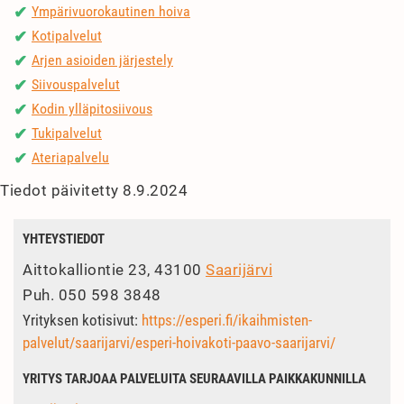
Ympärivuorokautinen hoiva
✔
Kotipalvelut
✔
Arjen asioiden järjestely
✔
Siivouspalvelut
✔
Kodin ylläpitosiivous
✔
Tukipalvelut
✔
Ateriapalvelu
✔
Tiedot päivitetty 8.9.2024
YHTEYSTIEDOT
Aittokalliontie 23, 43100
Saarijärvi
Puh.
050 598 3848
Yrityksen kotisivut:
https://esperi.fi/ikaihmisten-
palvelut/saarijarvi/esperi-hoivakoti-paavo-saarijarvi/
YRITYS TARJOAA PALVELUITA SEURAAVILLA PAIKKAKUNNILLA