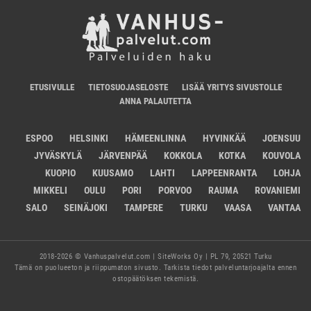
ETUSIVULLE
TIETOSUOJASELOSTE
LISÄÄ YRITYS SIVUSTOLLE
ANNA PALAUTETTA
ESPOO
HELSINKI
HÄMEENLINNA
HYVINKÄÄ
JOENSUU
JYVÄSKYLÄ
JÄRVENPÄÄ
KOKKOLA
KOTKA
KOUVOLA
KUOPIO
KUUSAMO
LAHTI
LAPPEENRANTA
LOHJA
MIKKELI
OULU
PORI
PORVOO
RAUMA
ROVANIEMI
SALO
SEINÄJOKI
TAMPERE
TURKU
VAASA
VANTAA
2018-2026 © Vanhuspalvelut.com | SiteWorks Oy | PL 79, 20521 Turku
Tämä on puolueeton ja riippumaton sivusto. Tarkista tiedot palveluntarjoajalta ennen
ostopäätöksen tekemistä.