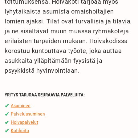
tottumuksensa. Hoivakoti tarjoaa myös
lyhytaikaista asumista omaishoitajien
lomien ajaksi. Tilat ovat turvallisia ja tilavia,
ja ne sisältävät muun muassa ryhmäkoteja
erilaisten tarpeiden mukaan. Hoivakodissa
korostuu kuntouttava työote, joka auttaa
asukkaita ylläpitämään fyysistä ja
psyykkistä hyvinvointiaan.
YRITYS TARJOAA SEURAAVIA PALVELUITA:
Asuminen
✔
Palveluasuminen
✔
Hoivapalvelut
✔
Kotihoito
✔