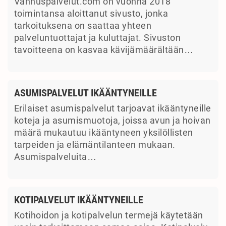
Vanhuspalvelut.com on vuonna 2018
toimintansa aloittanut sivusto, jonka
tarkoituksena on saattaa yhteen
palveluntuottajat ja kuluttajat. Sivuston
tavoitteena on kasvaa kävijämäärältään…
ASUMISPALVELUT IKÄÄNTYNEILLE
Erilaiset asumispalvelut tarjoavat ikääntyneille
koteja ja asumismuotoja, joissa avun ja hoivan
määrä mukautuu ikääntyneen yksilöllisten
tarpeiden ja elämäntilanteen mukaan.
Asumispalveluita…
KOTIPALVELUT IKÄÄNTYNEILLE
Kotihoidon ja kotipalvelun termejä käytetään