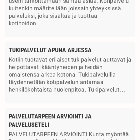
usein tarkoittamaan samaa asiaa. Kotipalvelu
kuitenkin määritellään joissain yhteyksissä
palveluksi, joka sisältää ja tuottaa
kotihoidon…
TUKIPALVELUT APUNA ARJESSA
Kotiin tuotavat erilaiset tukipalvelut auttavat ja
helpottavat ikääntyneiden ja heidän
omaistensa arkea kotona. Tukipalveluilla
täydennetään kotipalvelun antamaa
henkilökohtaista huolenpitoa. Tukipalvelut…
PALVELUTARPEEN ARVIOINTI JA
PALVELUSETELI
PALVELUTARPEEN ARVIOINTI Kunta myöntää