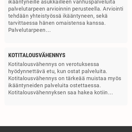
ikääntyneille asukkailleen vanhuspalveluita
palvelutarpeen arvioinnin perusteella. Arviointi
tehdään yhteistyössä ikääntyneen, sekä
tarvittaessa hänen omaistensa kanssa.
Palvelutarpeen…
KOTITALOUSVÄHENNYS
Kotitalousvähennys on verotuksessa
hyödynnettävä etu, kun ostat palveluita.
Kotitalousvähennys on tärkeää muistaa myös
ikääntyneiden palveluita ostettaessa.
Kotitalousvähennyksen saa hakea kotiin…