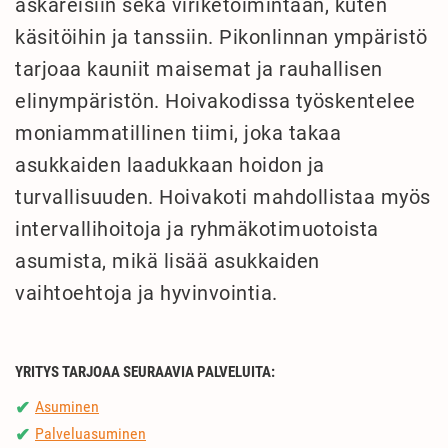
askareisiin sekä viriketoimintaan, kuten
käsitöihin ja tanssiin. Pikonlinnan ympäristö
tarjoaa kauniit maisemat ja rauhallisen
elinympäristön. Hoivakodissa työskentelee
moniammatillinen tiimi, joka takaa
asukkaiden laadukkaan hoidon ja
turvallisuuden. Hoivakoti mahdollistaa myös
intervallihoitoja ja ryhmäkotimuotoista
asumista, mikä lisää asukkaiden
vaihtoehtoja ja hyvinvointia.
YRITYS TARJOAA SEURAAVIA PALVELUITA:
Asuminen
✔
Palveluasuminen
✔