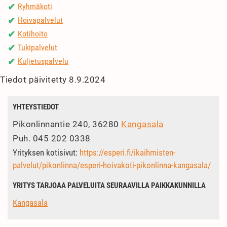
Ryhmäkoti
✔
Hoivapalvelut
✔
Kotihoito
✔
Tukipalvelut
✔
Kuljetuspalvelu
✔
Tiedot päivitetty 8.9.2024
YHTEYSTIEDOT
Pikonlinnantie 240, 36280
Kangasala
Puh.
045 202 0338
Yrityksen kotisivut:
https://esperi.fi/ikaihmisten-
palvelut/pikonlinna/esperi-hoivakoti-pikonlinna-kangasala/
YRITYS TARJOAA PALVELUITA SEURAAVILLA PAIKKAKUNNILLA
Kangasala