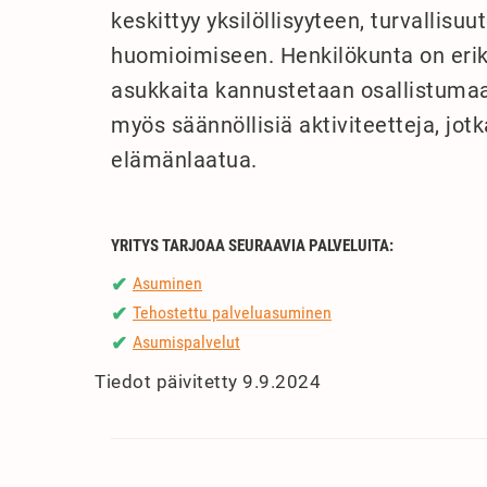
keskittyy yksilöllisyyteen, turvallis
huomioimiseen. Henkilökunta on eriko
asukkaita kannustetaan osallistumaa
myös säännöllisiä aktiviteetteja, jot
elämänlaatua.
YRITYS TARJOAA SEURAAVIA PALVELUITA:
Asuminen
✔
Tehostettu palveluasuminen
✔
Asumispalvelut
✔
Tiedot päivitetty 9.9.2024