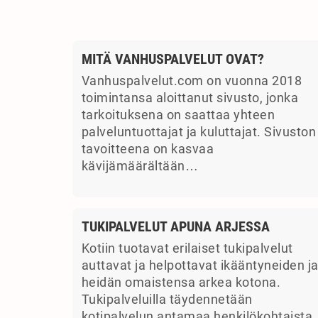
MITÄ VANHUSPALVELUT OVAT?
Vanhuspalvelut.com on vuonna 2018
toimintansa aloittanut sivusto, jonka
tarkoituksena on saattaa yhteen
palveluntuottajat ja kuluttajat. Sivuston
tavoitteena on kasvaa
kävijämäärältään…
TUKIPALVELUT APUNA ARJESSA
Kotiin tuotavat erilaiset tukipalvelut
auttavat ja helpottavat ikääntyneiden j
heidän omaistensa arkea kotona.
Tukipalveluilla täydennetään
kotipalvelun antamaa henkilökohtaista