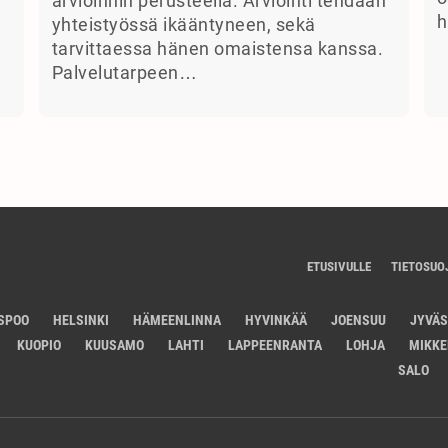
arvioinnin perusteella. Arviointi tehdään
h
yhteistyössä ikääntyneen, sekä
tarvittaessa hänen omaistensa kanssa.
Palvelutarpeen…
ETUSIVULLE
TIETOSUO
SPOO
HELSINKI
HÄMEENLINNA
HYVINKÄÄ
JOENSUU
JYVÄ
KUOPIO
KUUSAMO
LAHTI
LAPPEENRANTA
LOHJA
MIKKE
SALO