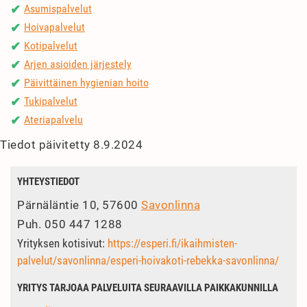
Asumispalvelut
✔
Hoivapalvelut
✔
Kotipalvelut
✔
Arjen asioiden järjestely
✔
Päivittäinen hygienian hoito
✔
Tukipalvelut
✔
Ateriapalvelu
✔
Tiedot päivitetty 8.9.2024
YHTEYSTIEDOT
Pärnäläntie 10, 57600
Savonlinna
Puh.
050 447 1288
Yrityksen kotisivut:
https://esperi.fi/ikaihmisten-
palvelut/savonlinna/esperi-hoivakoti-rebekka-savonlinna/
YRITYS TARJOAA PALVELUITA SEURAAVILLA PAIKKAKUNNILLA