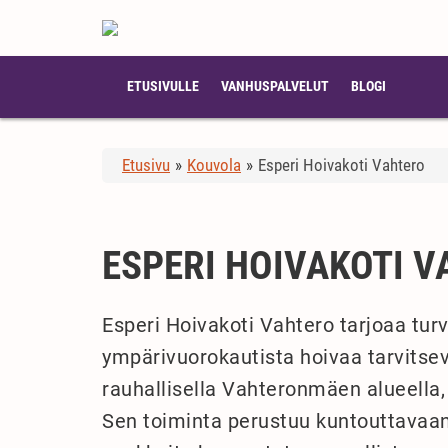
ETUSIVULLE
VANHUSPALVELUT
BLOGI
Etusivu
»
Kouvola
»
Esperi Hoivakoti Vahtero
ESPERI HOIVAKOTI 
Esperi Hoivakoti Vahtero tarjoaa tur
ympärivuorokautista hoivaa tarvitseva
rauhallisella Vahteronmäen alueella,
Sen toiminta perustuu kuntouttavaan 