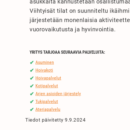
asukkaita kannustetaan osallistumaa
Viihtyisät tilat on suunniteltu ikäihmi
järjestetään monenlaisia aktiviteette
vuorovaikutusta ja hyvinvointia.
YRITYS TARJOAA SEURAAVIA PALVELUITA:
Asuminen
✔
Hoivakoti
✔
Hoivapalvelut
✔
Kotipalvelut
✔
Arjen asioiden järjestely
✔
Tukipalvelut
✔
Ateriapalvelu
✔
Tiedot päivitetty 9.9.2024