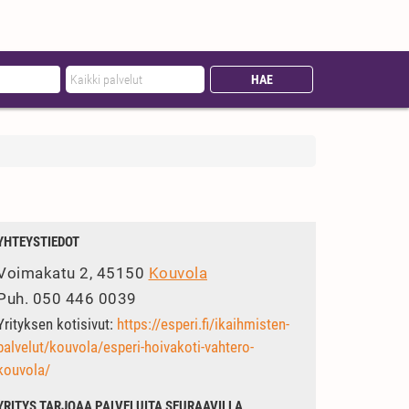
YHTEYSTIEDOT
Voimakatu 2, 45150
Kouvola
Puh.
050 446 0039
Yrityksen kotisivut:
https://esperi.fi/ikaihmisten-
palvelut/kouvola/esperi-hoivakoti-vahtero-
kouvola/
YRITYS TARJOAA PALVELUITA SEURAAVILLA