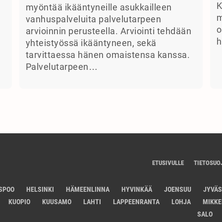
K
myöntää ikääntyneille asukkailleen
m
vanhuspalveluita palvelutarpeen
o
arvioinnin perusteella. Arviointi tehdään
h
yhteistyössä ikääntyneen, sekä
tarvittaessa hänen omaistensa kanssa.
Palvelutarpeen…
ETUSIVULLE
TIETOSUO
SPOO
HELSINKI
HÄMEENLINNA
HYVINKÄÄ
JOENSUU
JYVÄ
KUOPIO
KUUSAMO
LAHTI
LAPPEENRANTA
LOHJA
MIKKE
SALO