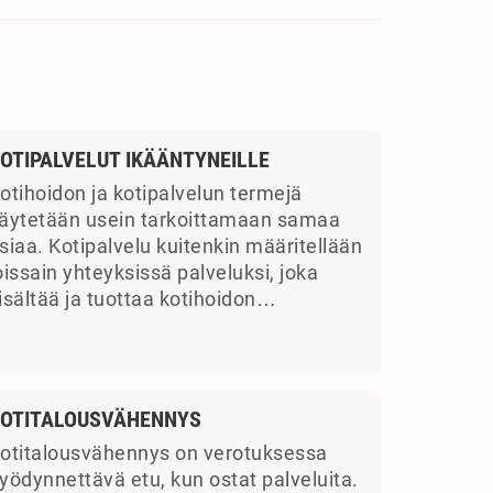
OTIPALVELUT IKÄÄNTYNEILLE
otihoidon ja kotipalvelun termejä
äytetään usein tarkoittamaan samaa
siaa. Kotipalvelu kuitenkin määritellään
oissain yhteyksissä palveluksi, joka
isältää ja tuottaa kotihoidon…
OTITALOUSVÄHENNYS
otitalousvähennys on verotuksessa
yödynnettävä etu, kun ostat palveluita.