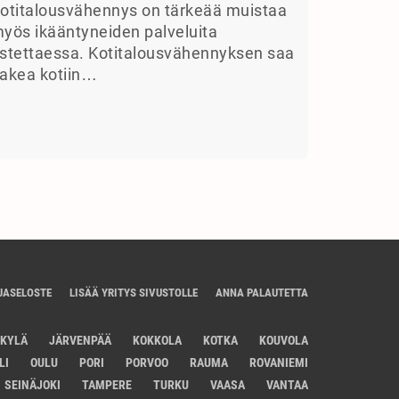
otitalousvähennys on tärkeää muistaa
yös ikääntyneiden palveluita
stettaessa. Kotitalousvähennyksen saa
akea kotiin…
JASELOSTE
LISÄÄ YRITYS SIVUSTOLLE
ANNA PALAUTETTA
SKYLÄ
JÄRVENPÄÄ
KOKKOLA
KOTKA
KOUVOLA
LI
OULU
PORI
PORVOO
RAUMA
ROVANIEMI
SEINÄJOKI
TAMPERE
TURKU
VAASA
VANTAA