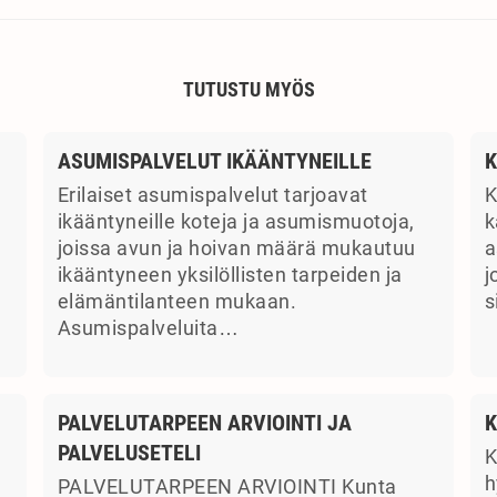
TUTUSTU MYÖS
ASUMISPALVELUT IKÄÄNTYNEILLE
K
Erilaiset asumispalvelut tarjoavat
K
ikääntyneille koteja ja asumismuotoja,
k
joissa avun ja hoivan määrä mukautuu
a
ikääntyneen yksilöllisten tarpeiden ja
j
elämäntilanteen mukaan.
s
Asumispalveluita…
PALVELUTARPEEN ARVIOINTI JA
K
PALVELUSETELI
K
a
h
PALVELUTARPEEN ARVIOINTI Kunta