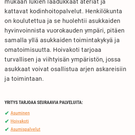
mukaan lukien laadukkaat ateriat ja
kattavat kodinhoitopalvelut. Henkilökunta
on koulutettua ja se huolehtii asukkaiden
hyvinvoinnista vuorokauden ympäri, pitäen
samalla yllä asukkaiden toimintakykyä ja
omatoimisuutta. Hoivakoti tarjoaa
turvallisen ja viihtyisän ympäristön, jossa
asukkaat voivat osallistua arjen askareisiin
ja toimintaan.
YRITYS TARJOAA SEURAAVIA PALVELUITA:
Asuminen
✔
Hoivakoti
✔
Asumispalvelut
✔