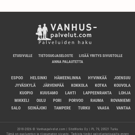
ETUSIVULLE
TIETOSUOJASELOSTE
LISÄÄ YRITYS SIVUSTOLLE
ANNA PALAUTETTA
ESPOO
HELSINKI
HÄMEENLINNA
HYVINKÄÄ
JOENSUU
JYVÄSKYLÄ
JÄRVENPÄÄ
KOKKOLA
KOTKA
KOUVOLA
KUOPIO
KUUSAMO
LAHTI
LAPPEENRANTA
LOHJA
MIKKELI
OULU
PORI
PORVOO
RAUMA
ROVANIEMI
SALO
SEINÄJOKI
TAMPERE
TURKU
VAASA
VANTAA
2018-2026 © Vanhuspalvelut.com | SiteWorks Oy | PL 79, 20521 Turku
Tämä on puolueeton ja riippumaton sivusto. Tarkista tiedot palveluntarjoajalta ennen