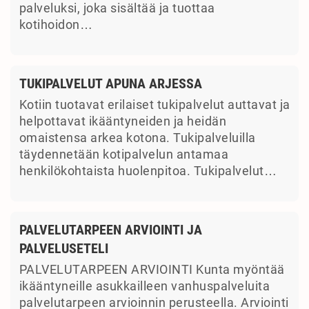
palveluksi, joka sisältää ja tuottaa
kotihoidon…
TUKIPALVELUT APUNA ARJESSA
Kotiin tuotavat erilaiset tukipalvelut auttavat ja
helpottavat ikääntyneiden ja heidän
omaistensa arkea kotona. Tukipalveluilla
täydennetään kotipalvelun antamaa
henkilökohtaista huolenpitoa. Tukipalvelut…
PALVELUTARPEEN ARVIOINTI JA
PALVELUSETELI
PALVELUTARPEEN ARVIOINTI Kunta myöntää
ikääntyneille asukkailleen vanhuspalveluita
palvelutarpeen arvioinnin perusteella. Arviointi