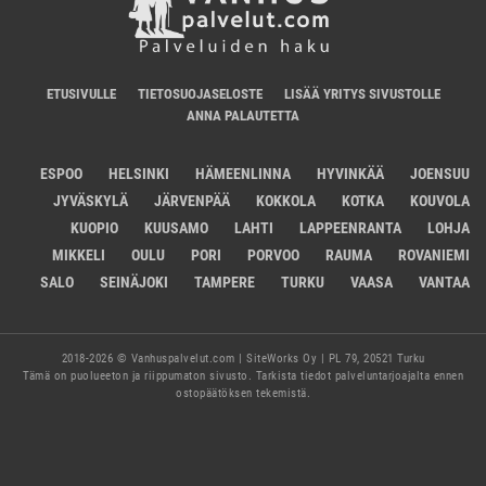
ETUSIVULLE
TIETOSUOJASELOSTE
LISÄÄ YRITYS SIVUSTOLLE
ANNA PALAUTETTA
ESPOO
HELSINKI
HÄMEENLINNA
HYVINKÄÄ
JOENSUU
JYVÄSKYLÄ
JÄRVENPÄÄ
KOKKOLA
KOTKA
KOUVOLA
KUOPIO
KUUSAMO
LAHTI
LAPPEENRANTA
LOHJA
MIKKELI
OULU
PORI
PORVOO
RAUMA
ROVANIEMI
SALO
SEINÄJOKI
TAMPERE
TURKU
VAASA
VANTAA
2018-2026 © Vanhuspalvelut.com | SiteWorks Oy | PL 79, 20521 Turku
Tämä on puolueeton ja riippumaton sivusto. Tarkista tiedot palveluntarjoajalta ennen
ostopäätöksen tekemistä.