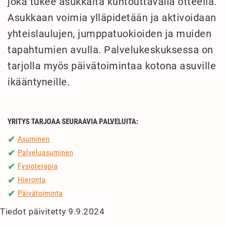
joka tukee asukkaita kuntouttavalla otteella.
Asukkaan voimia ylläpidetään ja aktivoidaan
yhteislaulujen, jumppatuokioiden ja muiden
tapahtumien avulla. Palvelukeskuksessa on
tarjolla myös päivätoimintaa kotona asuville
ikääntyneille.
YRITYS TARJOAA SEURAAVIA PALVELUITA:
Asuminen
✔
Palveluasuminen
✔
Fysioterapia
✔
Hieronta
✔
Päivätoiminta
✔
Tiedot päivitetty 9.9.2024