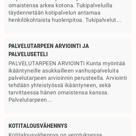
omaistensa arkea kotona. Tukipalveluilla
täydennetään kotipalvelun antamaa
henkilökohtaista huolenpitoa. Tukipalvelut…
PALVELUTARPEEN ARVIOINTI JA
PALVELUSETELI
PALVELUTARPEEN ARVIOINTI Kunta myöntää
ikääntyneille asukkailleen vanhuspalveluita
palvelutarpeen arvioinnin perusteella. Arviointi
tehdään yhteistyössä ikääntyneen, sekä
tarvittaessa hänen omaistensa kanssa.
Palvelutarpeen…
KOTITALOUSVÄHENNYS
Kotitalousvähennys on verotuksessa