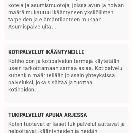
koteja ja asumismuotoja, joissa avun ja hoivan
määrä mukautuu ikääntyneen yksilöllisten
tarpeiden ja elämäntilanteen mukaan.
Asumispalveluita…
KOTIPALVELUT IKÄÄNTYNEILLE
Kotihoidon ja kotipalvelun termejä käytetään
usein tarkoittamaan samaa asiaa. Kotipalvelu
kuitenkin määritellään joissain yhteyksissä
palveluksi, joka sisältää ja tuottaa
kotihoidon…
TUKIPALVELUT APUNA ARJESSA
Kotiin tuotavat erilaiset tukipalvelut auttavat ja
helpottavat ikääntyneiden ja heidän