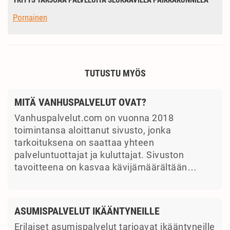
YRITYS TARJOAA PALVELUITA SEURAAVILLA PAIKKAKUNNILLA
Pornainen
TUTUSTU MYÖS
MITÄ VANHUSPALVELUT OVAT?
Vanhuspalvelut.com on vuonna 2018
toimintansa aloittanut sivusto, jonka
tarkoituksena on saattaa yhteen
palveluntuottajat ja kuluttajat. Sivuston
tavoitteena on kasvaa kävijämäärältään…
ASUMISPALVELUT IKÄÄNTYNEILLE
Erilaiset asumispalvelut tarjoavat ikääntyneille