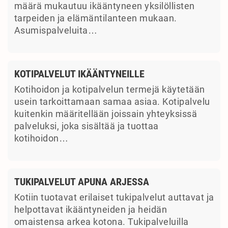
määrä mukautuu ikääntyneen yksilöllisten
tarpeiden ja elämäntilanteen mukaan.
Asumispalveluita…
KOTIPALVELUT IKÄÄNTYNEILLE
Kotihoidon ja kotipalvelun termejä käytetään
usein tarkoittamaan samaa asiaa. Kotipalvelu
kuitenkin määritellään joissain yhteyksissä
palveluksi, joka sisältää ja tuottaa
kotihoidon…
TUKIPALVELUT APUNA ARJESSA
Kotiin tuotavat erilaiset tukipalvelut auttavat ja
helpottavat ikääntyneiden ja heidän
omaistensa arkea kotona. Tukipalveluilla