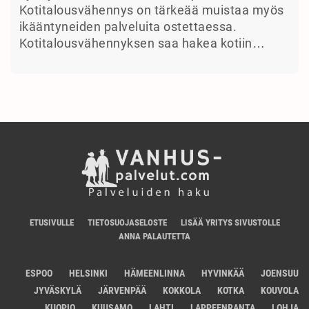
Kotitalousvähennys on tärkeää muistaa myös
ikääntyneiden palveluita ostettaessa.
Kotitalousvähennyksen saa hakea kotiin…
ETUSIVULLE
TIETOSUOJASELOSTE
LISÄÄ YRITYS SIVUSTOLLE
ANNA PALAUTETTA
ESPOO
HELSINKI
HÄMEENLINNA
HYVINKÄÄ
JOENSUU
JYVÄSKYLÄ
JÄRVENPÄÄ
KOKKOLA
KOTKA
KOUVOLA
KUOPIO
KUUSAMO
LAHTI
LAPPEENRANTA
LOHJA