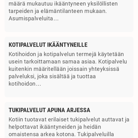
määrä mukautuu ikääntyneen yksilöllisten
tarpeiden ja elämäntilanteen mukaan.
Asumispalveluita…
KOTIPALVELUT IKÄÄNTYNEILLE
Kotihoidon ja kotipalvelun termejä käytetään
usein tarkoittamaan samaa asiaa. Kotipalvelu
kuitenkin määritellään joissain yhteyksissä
palveluksi, joka sisältää ja tuottaa
kotihoidon…
TUKIPALVELUT APUNA ARJESSA
Kotiin tuotavat erilaiset tukipalvelut auttavat ja
helpottavat ikääntyneiden ja heidän
omaistensa arkea kotona. Tukipalveluilla