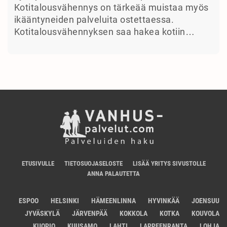
Kotitalousvähennys on tärkeää muistaa myös
ikääntyneiden palveluita ostettaessa.
Kotitalousvähennyksen saa hakea kotiin…
ETUSIVULLE
TIETOSUOJASELOSTE
LISÄÄ YRITYS SIVUSTOLLE
ANNA PALAUTETTA
ESPOO
HELSINKI
HÄMEENLINNA
HYVINKÄÄ
JOENSUU
JYVÄSKYLÄ
JÄRVENPÄÄ
KOKKOLA
KOTKA
KOUVOLA
KUOPIO
KUUSAMO
LAHTI
LAPPEENRANTA
LOHJA