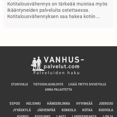
Kotitalousvähennys on tärkeää muistaa myös
ikääntyneiden palveluita ostettaessa.
Kotitalousvähennyksen saa hakea kotiin…
ETUSIVULLE
TIETOSUOJASELOSTE
LISÄÄ YRITYS SIVUSTOLLE
ANNA PALAUTETTA
ESPOO
HELSINKI
HÄMEENLINNA
HYVINKÄÄ
JOENSUU
JYVÄSKYLÄ
JÄRVENPÄÄ
KOKKOLA
KOTKA
KOUVOLA
KUOPIO
KUUSAMO
LAHTI
LAPPEENRANTA
LOHJA