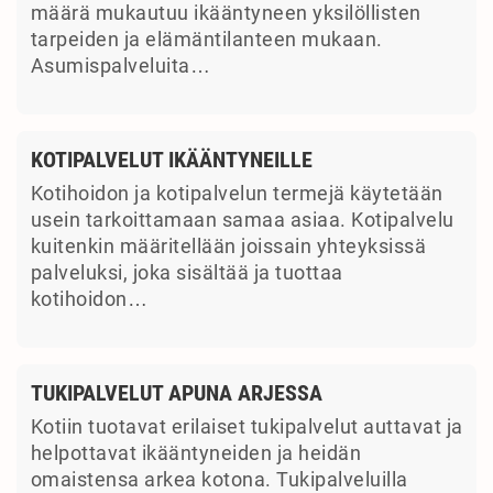
määrä mukautuu ikääntyneen yksilöllisten
tarpeiden ja elämäntilanteen mukaan.
Asumispalveluita…
KOTIPALVELUT IKÄÄNTYNEILLE
Kotihoidon ja kotipalvelun termejä käytetään
usein tarkoittamaan samaa asiaa. Kotipalvelu
kuitenkin määritellään joissain yhteyksissä
palveluksi, joka sisältää ja tuottaa
kotihoidon…
TUKIPALVELUT APUNA ARJESSA
Kotiin tuotavat erilaiset tukipalvelut auttavat ja
helpottavat ikääntyneiden ja heidän
omaistensa arkea kotona. Tukipalveluilla