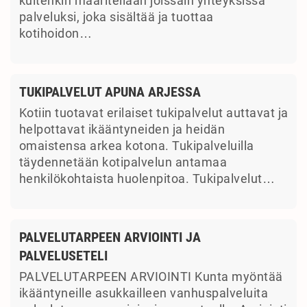
kuitenkin määritellään joissain yhteyksissä
palveluksi, joka sisältää ja tuottaa
kotihoidon…
TUKIPALVELUT APUNA ARJESSA
Kotiin tuotavat erilaiset tukipalvelut auttavat ja
helpottavat ikääntyneiden ja heidän
omaistensa arkea kotona. Tukipalveluilla
täydennetään kotipalvelun antamaa
henkilökohtaista huolenpitoa. Tukipalvelut…
PALVELUTARPEEN ARVIOINTI JA
PALVELUSETELI
PALVELUTARPEEN ARVIOINTI Kunta myöntää
ikääntyneille asukkailleen vanhuspalveluita