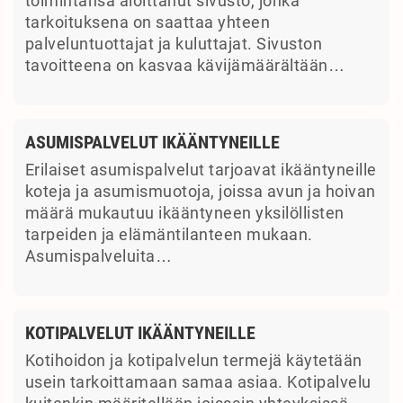
toimintansa aloittanut sivusto, jonka
tarkoituksena on saattaa yhteen
palveluntuottajat ja kuluttajat. Sivuston
tavoitteena on kasvaa kävijämäärältään…
ASUMISPALVELUT IKÄÄNTYNEILLE
Erilaiset asumispalvelut tarjoavat ikääntyneille
koteja ja asumismuotoja, joissa avun ja hoivan
määrä mukautuu ikääntyneen yksilöllisten
tarpeiden ja elämäntilanteen mukaan.
Asumispalveluita…
KOTIPALVELUT IKÄÄNTYNEILLE
Kotihoidon ja kotipalvelun termejä käytetään
usein tarkoittamaan samaa asiaa. Kotipalvelu