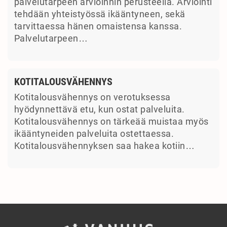
palvelutarpeen arvioinnin perusteella. Arviointi
tehdään yhteistyössä ikääntyneen, sekä
tarvittaessa hänen omaistensa kanssa.
Palvelutarpeen…
KOTITALOUSVÄHENNYS
Kotitalousvähennys on verotuksessa
hyödynnettävä etu, kun ostat palveluita.
Kotitalousvähennys on tärkeää muistaa myös
ikääntyneiden palveluita ostettaessa.
Kotitalousvähennyksen saa hakea kotiin…