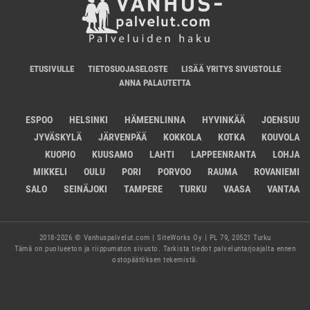
ETUSIVULLE
TIETOSUOJASELOSTE
LISÄÄ YRITYS SIVUSTOLLE
ANNA PALAUTETTA
ESPOO
HELSINKI
HÄMEENLINNA
HYVINKÄÄ
JOENSUU
JYVÄSKYLÄ
JÄRVENPÄÄ
KOKKOLA
KOTKA
KOUVOLA
KUOPIO
KUUSAMO
LAHTI
LAPPEENRANTA
LOHJA
MIKKELI
OULU
PORI
PORVOO
RAUMA
ROVANIEMI
SALO
SEINÄJOKI
TAMPERE
TURKU
VAASA
VANTAA
2018-2026 © Vanhuspalvelut.com | SiteWorks Oy | PL 79, 20521 Turku
Tämä on puolueeton ja riippumaton sivusto. Tarkista tiedot palveluntarjoajalta ennen
ostopäätöksen tekemistä.