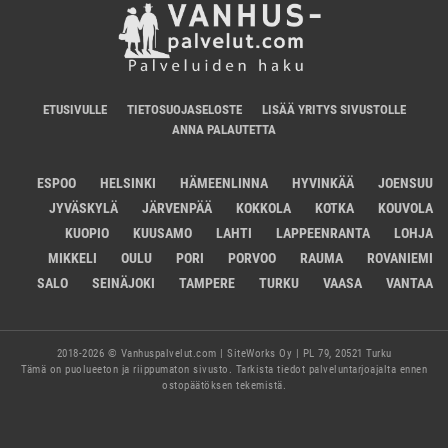
ETUSIVULLE
TIETOSUOJASELOSTE
LISÄÄ YRITYS SIVUSTOLLE
ANNA PALAUTETTA
ESPOO
HELSINKI
HÄMEENLINNA
HYVINKÄÄ
JOENSUU
JYVÄSKYLÄ
JÄRVENPÄÄ
KOKKOLA
KOTKA
KOUVOLA
KUOPIO
KUUSAMO
LAHTI
LAPPEENRANTA
LOHJA
MIKKELI
OULU
PORI
PORVOO
RAUMA
ROVANIEMI
SALO
SEINÄJOKI
TAMPERE
TURKU
VAASA
VANTAA
2018-2026 © Vanhuspalvelut.com | SiteWorks Oy | PL 79, 20521 Turku
Tämä on puolueeton ja riippumaton sivusto. Tarkista tiedot palveluntarjoajalta ennen
ostopäätöksen tekemistä.