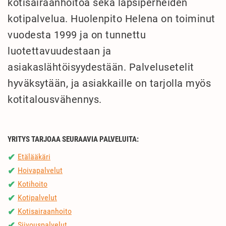
kotisairaanhoitoa sekä lapsiperheiden
kotipalvelua. Huolenpito Helena on toiminut
vuodesta 1999 ja on tunnettu
luotettavuudestaan ja
asiakaslähtöisyydestään. Palvelusetelit
hyväksytään, ja asiakkaille on tarjolla myös
kotitalousvähennys.
YRITYS TARJOAA SEURAAVIA PALVELUITA:
Etälääkäri
✔
Hoivapalvelut
✔
Kotihoito
✔
Kotipalvelut
✔
Kotisairaanhoito
✔
Siivouspalvelut
✔