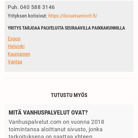
Puh.
040 588 3146
Yrityksen kotisivut:
https://iloisetseniorit.fi/
YRITYS TARJOAA PALVELUITA SEURAAVILLA PAIKKAKUNNILLA
Espoo
Helsinki
Kauniainen
Vantaa
TUTUSTU MYÖS
MITÄ VANHUSPALVELUT OVAT?
Vanhuspalvelut.com on vuonna 2018
toimintansa aloittanut sivusto, jonka
tarkoituksena on saattaa yhteen