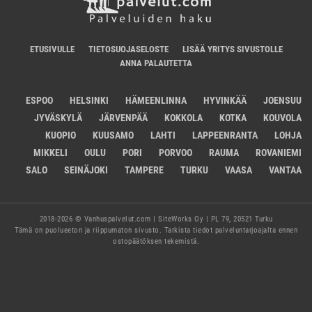
ETUSIVULLE
TIETOSUOJASELOSTE
LISÄÄ YRITYS SIVUSTOLLE
ANNA PALAUTETTA
ESPOO
HELSINKI
HÄMEENLINNA
HYVINKÄÄ
JOENSUU
JYVÄSKYLÄ
JÄRVENPÄÄ
KOKKOLA
KOTKA
KOUVOLA
KUOPIO
KUUSAMO
LAHTI
LAPPEENRANTA
LOHJA
MIKKELI
OULU
PORI
PORVOO
RAUMA
ROVANIEMI
SALO
SEINÄJOKI
TAMPERE
TURKU
VAASA
VANTAA
2018-2026 © Vanhuspalvelut.com | SiteWorks Oy | PL 79, 20521 Turku
Tämä on puolueeton ja riippumaton sivusto. Tarkista tiedot palveluntarjoajalta ennen
ostopäätöksen tekemistä.