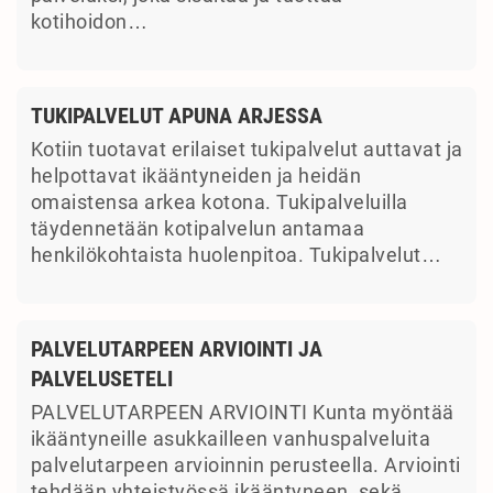
kotihoidon…
TUKIPALVELUT APUNA ARJESSA
Kotiin tuotavat erilaiset tukipalvelut auttavat ja
helpottavat ikääntyneiden ja heidän
omaistensa arkea kotona. Tukipalveluilla
täydennetään kotipalvelun antamaa
henkilökohtaista huolenpitoa. Tukipalvelut…
PALVELUTARPEEN ARVIOINTI JA
PALVELUSETELI
PALVELUTARPEEN ARVIOINTI Kunta myöntää
ikääntyneille asukkailleen vanhuspalveluita
palvelutarpeen arvioinnin perusteella. Arviointi
tehdään yhteistyössä ikääntyneen, sekä