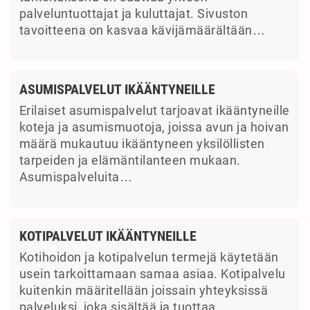
palveluntuottajat ja kuluttajat. Sivuston
tavoitteena on kasvaa kävijämäärältään…
ASUMISPALVELUT IKÄÄNTYNEILLE
Erilaiset asumispalvelut tarjoavat ikääntyneille
koteja ja asumismuotoja, joissa avun ja hoivan
määrä mukautuu ikääntyneen yksilöllisten
tarpeiden ja elämäntilanteen mukaan.
Asumispalveluita…
KOTIPALVELUT IKÄÄNTYNEILLE
Kotihoidon ja kotipalvelun termejä käytetään
usein tarkoittamaan samaa asiaa. Kotipalvelu
kuitenkin määritellään joissain yhteyksissä
palveluksi, joka sisältää ja tuottaa