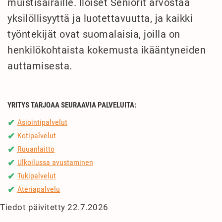
muistisairaille. Iloiset Seniorit arvostaa
yksilöllisyyttä ja luotettavuutta, ja kaikki
työntekijät ovat suomalaisia, joilla on
henkilökohtaista kokemusta ikääntyneiden
auttamisesta.
YRITYS TARJOAA SEURAAVIA PALVELUITA:
Asiointipalvelut
✔
Kotipalvelut
✔
Ruuanlaitto
✔
Ulkoilussa avustaminen
✔
Tukipalvelut
✔
Ateriapalvelu
✔
Tiedot päivitetty 22.7.2026