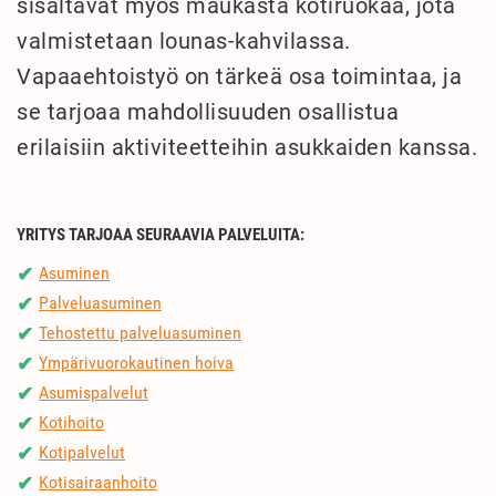
sisältävät myös maukasta kotiruokaa, jota
valmistetaan lounas-kahvilassa.
Vapaaehtoistyö on tärkeä osa toimintaa, ja
se tarjoaa mahdollisuuden osallistua
erilaisiin aktiviteetteihin asukkaiden kanssa.
YRITYS TARJOAA SEURAAVIA PALVELUITA:
Asuminen
✔
Palveluasuminen
✔
Tehostettu palveluasuminen
✔
Ympärivuorokautinen hoiva
✔
Asumispalvelut
✔
Kotihoito
✔
Kotipalvelut
✔
Kotisairaanhoito
✔