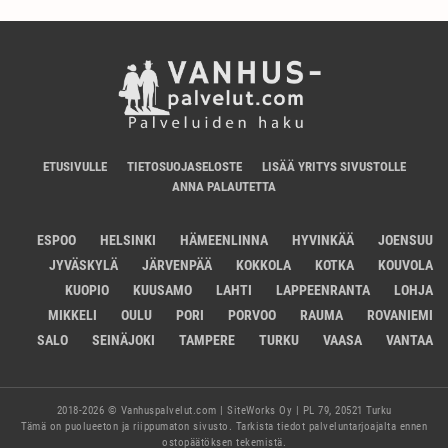
ETUSIVULLE
TIETOSUOJASELOSTE
LISÄÄ YRITYS SIVUSTOLLE
ANNA PALAUTETTA
ESPOO
HELSINKI
HÄMEENLINNA
HYVINKÄÄ
JOENSUU
JYVÄSKYLÄ
JÄRVENPÄÄ
KOKKOLA
KOTKA
KOUVOLA
KUOPIO
KUUSAMO
LAHTI
LAPPEENRANTA
LOHJA
MIKKELI
OULU
PORI
PORVOO
RAUMA
ROVANIEMI
SALO
SEINÄJOKI
TAMPERE
TURKU
VAASA
VANTAA
2018-2026 © Vanhuspalvelut.com | SiteWorks Oy | PL 79, 20521 Turku
Tämä on puolueeton ja riippumaton sivusto. Tarkista tiedot palveluntarjoajalta ennen
ostopäätöksen tekemistä.