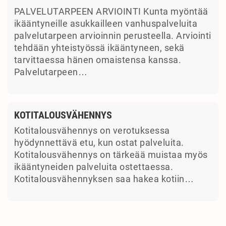
PALVELUTARPEEN ARVIOINTI Kunta myöntää
ikääntyneille asukkailleen vanhuspalveluita
palvelutarpeen arvioinnin perusteella. Arviointi
tehdään yhteistyössä ikääntyneen, sekä
tarvittaessa hänen omaistensa kanssa.
Palvelutarpeen…
KOTITALOUSVÄHENNYS
Kotitalousvähennys on verotuksessa
hyödynnettävä etu, kun ostat palveluita.
Kotitalousvähennys on tärkeää muistaa myös
ikääntyneiden palveluita ostettaessa.
Kotitalousvähennyksen saa hakea kotiin…