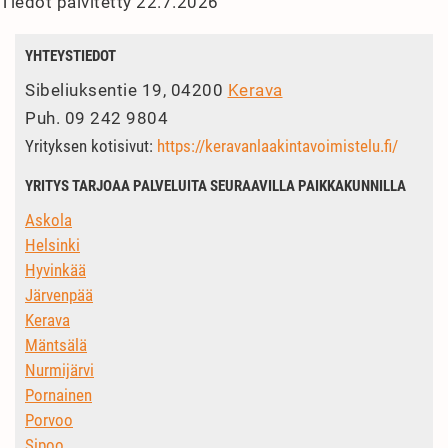
Tiedot päivitetty 22.7.2026
YHTEYSTIEDOT
Sibeliuksentie 19, 04200
Kerava
Puh.
09 242 9804
Yrityksen kotisivut:
https://keravanlaakintavoimistelu.fi/
YRITYS TARJOAA PALVELUITA SEURAAVILLA PAIKKAKUNNILLA
Askola
Helsinki
Hyvinkää
Järvenpää
Kerava
Mäntsälä
Nurmijärvi
Pornainen
Porvoo
Sipoo