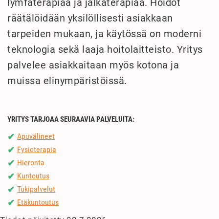
lymfaterapiaa ja jalkaterapiaa. Hoidot
räätälöidään yksilöllisesti asiakkaan
tarpeiden mukaan, ja käytössä on moderni
teknologia sekä laaja hoitolaitteisto. Yritys
palvelee asiakkaitaan myös kotona ja
muissa elinympäristöissä.
YRITYS TARJOAA SEURAAVIA PALVELUITA:
Apuvälineet
✔
Fysioterapia
✔
Hieronta
✔
Kuntoutus
✔
Tukipalvelut
✔
Etäkuntoutus
✔