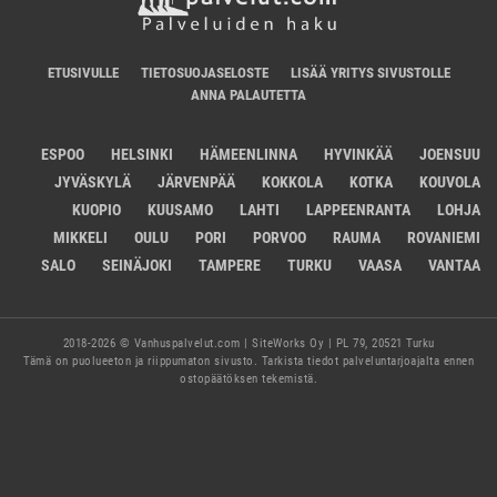
ETUSIVULLE
TIETOSUOJASELOSTE
LISÄÄ YRITYS SIVUSTOLLE
ANNA PALAUTETTA
ESPOO
HELSINKI
HÄMEENLINNA
HYVINKÄÄ
JOENSUU
JYVÄSKYLÄ
JÄRVENPÄÄ
KOKKOLA
KOTKA
KOUVOLA
KUOPIO
KUUSAMO
LAHTI
LAPPEENRANTA
LOHJA
MIKKELI
OULU
PORI
PORVOO
RAUMA
ROVANIEMI
SALO
SEINÄJOKI
TAMPERE
TURKU
VAASA
VANTAA
2018-2026 © Vanhuspalvelut.com | SiteWorks Oy | PL 79, 20521 Turku
Tämä on puolueeton ja riippumaton sivusto. Tarkista tiedot palveluntarjoajalta ennen
ostopäätöksen tekemistä.