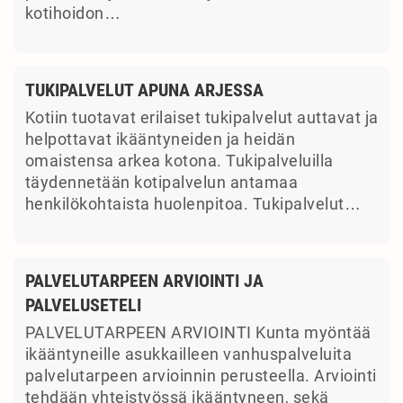
kotihoidon…
TUKIPALVELUT APUNA ARJESSA
Kotiin tuotavat erilaiset tukipalvelut auttavat ja
helpottavat ikääntyneiden ja heidän
omaistensa arkea kotona. Tukipalveluilla
täydennetään kotipalvelun antamaa
henkilökohtaista huolenpitoa. Tukipalvelut…
PALVELUTARPEEN ARVIOINTI JA
PALVELUSETELI
PALVELUTARPEEN ARVIOINTI Kunta myöntää
ikääntyneille asukkailleen vanhuspalveluita
palvelutarpeen arvioinnin perusteella. Arviointi
tehdään yhteistyössä ikääntyneen, sekä