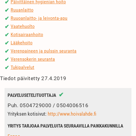
Päivittäinen hygienian hoito
✔
Ruuanlaitto
✔
Ruuoanlaitto- ja leivonta-apu
✔
Vaatehuolto
✔
Kotisairaanhoito
✔
Lääkehoito
✔
Verenpaineen ja pulssin seuranta
✔
Verensokerin seuranta
✔
Tukipalvelut
✔
Tiedot päivitetty 27.4.2019
✔
PALVELUSETELITUOTTAJA
Puh.
0504729000 / 0504006516
Yrityksen kotisivut:
http://www.hoivalahde.fi
YRITYS TARJOAA PALVELUITA SEURAAVILLA PAIKKAKUNNILLA