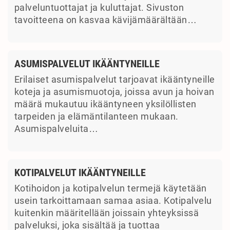
palveluntuottajat ja kuluttajat. Sivuston
tavoitteena on kasvaa kävijämäärältään…
ASUMISPALVELUT IKÄÄNTYNEILLE
Erilaiset asumispalvelut tarjoavat ikääntyneille
koteja ja asumismuotoja, joissa avun ja hoivan
määrä mukautuu ikääntyneen yksilöllisten
tarpeiden ja elämäntilanteen mukaan.
Asumispalveluita…
KOTIPALVELUT IKÄÄNTYNEILLE
Kotihoidon ja kotipalvelun termejä käytetään
usein tarkoittamaan samaa asiaa. Kotipalvelu
kuitenkin määritellään joissain yhteyksissä
palveluksi, joka sisältää ja tuottaa