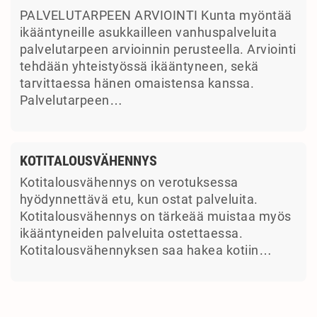
PALVELUTARPEEN ARVIOINTI Kunta myöntää
ikääntyneille asukkailleen vanhuspalveluita
palvelutarpeen arvioinnin perusteella. Arviointi
tehdään yhteistyössä ikääntyneen, sekä
tarvittaessa hänen omaistensa kanssa.
Palvelutarpeen…
KOTITALOUSVÄHENNYS
Kotitalousvähennys on verotuksessa
hyödynnettävä etu, kun ostat palveluita.
Kotitalousvähennys on tärkeää muistaa myös
ikääntyneiden palveluita ostettaessa.
Kotitalousvähennyksen saa hakea kotiin…