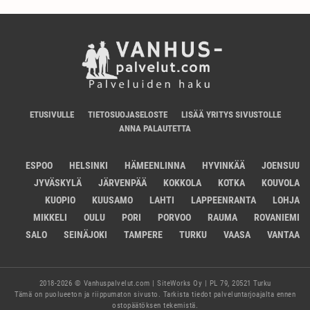
ETUSIVULLE
TIETOSUOJASELOSTE
LISÄÄ YRITYS SIVUSTOLLE
ANNA PALAUTETTA
ESPOO
HELSINKI
HÄMEENLINNA
HYVINKÄÄ
JOENSUU
JYVÄSKYLÄ
JÄRVENPÄÄ
KOKKOLA
KOTKA
KOUVOLA
KUOPIO
KUUSAMO
LAHTI
LAPPEENRANTA
LOHJA
MIKKELI
OULU
PORI
PORVOO
RAUMA
ROVANIEMI
SALO
SEINÄJOKI
TAMPERE
TURKU
VAASA
VANTAA
2018-2026 © Vanhuspalvelut.com | SiteWorks Oy | PL 79, 20521 Turku
Tämä on puolueeton ja riippumaton sivusto. Tarkista tiedot palveluntarjoajalta ennen
ostopäätöksen tekemistä.