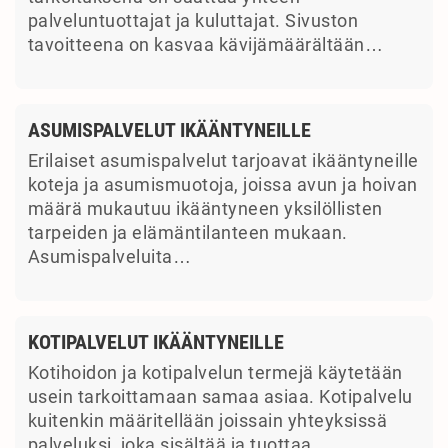
palveluntuottajat ja kuluttajat. Sivuston
tavoitteena on kasvaa kävijämäärältään…
ASUMISPALVELUT IKÄÄNTYNEILLE
Erilaiset asumispalvelut tarjoavat ikääntyneille
koteja ja asumismuotoja, joissa avun ja hoivan
määrä mukautuu ikääntyneen yksilöllisten
tarpeiden ja elämäntilanteen mukaan.
Asumispalveluita…
KOTIPALVELUT IKÄÄNTYNEILLE
Kotihoidon ja kotipalvelun termejä käytetään
usein tarkoittamaan samaa asiaa. Kotipalvelu
kuitenkin määritellään joissain yhteyksissä
palveluksi, joka sisältää ja tuottaa