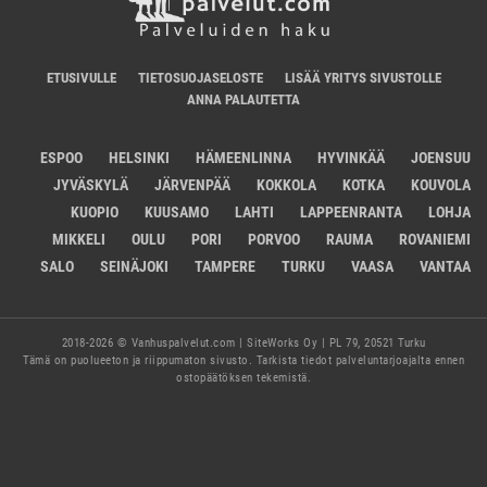
ETUSIVULLE
TIETOSUOJASELOSTE
LISÄÄ YRITYS SIVUSTOLLE
ANNA PALAUTETTA
ESPOO
HELSINKI
HÄMEENLINNA
HYVINKÄÄ
JOENSUU
JYVÄSKYLÄ
JÄRVENPÄÄ
KOKKOLA
KOTKA
KOUVOLA
KUOPIO
KUUSAMO
LAHTI
LAPPEENRANTA
LOHJA
MIKKELI
OULU
PORI
PORVOO
RAUMA
ROVANIEMI
SALO
SEINÄJOKI
TAMPERE
TURKU
VAASA
VANTAA
2018-2026 © Vanhuspalvelut.com | SiteWorks Oy | PL 79, 20521 Turku
Tämä on puolueeton ja riippumaton sivusto. Tarkista tiedot palveluntarjoajalta ennen
ostopäätöksen tekemistä.