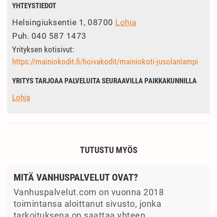
YHTEYSTIEDOT
Helsingiuksentie 1, 08700
Lohja
Puh.
040 587 1473
Yrityksen kotisivut:
https://mainiokodit.fi/hoivakodit/mainiokoti-jusolanlampi
YRITYS TARJOAA PALVELUITA SEURAAVILLA PAIKKAKUNNILLA
Lohja
TUTUSTU MYÖS
MITÄ VANHUSPALVELUT OVAT?
Vanhuspalvelut.com on vuonna 2018
toimintansa aloittanut sivusto, jonka
tarkoituksena on saattaa yhteen