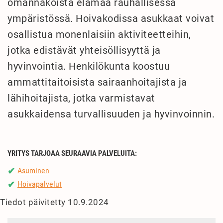
omannäköistä elämää rauhallisessa
ympäristössä. Hoivakodissa asukkaat voivat
osallistua monenlaisiin aktiviteetteihin,
jotka edistävät yhteisöllisyyttä ja
hyvinvointia. Henkilökunta koostuu
ammattitaitoisista sairaanhoitajista ja
lähihoitajista, jotka varmistavat
asukkaidensa turvallisuuden ja hyvinvoinnin.
YRITYS TARJOAA SEURAAVIA PALVELUITA:
Asuminen
✔
Hoivapalvelut
✔
Tiedot päivitetty 10.9.2024