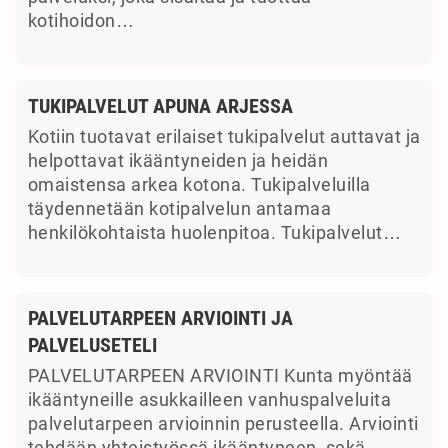
kotihoidon…
TUKIPALVELUT APUNA ARJESSA
Kotiin tuotavat erilaiset tukipalvelut auttavat ja
helpottavat ikääntyneiden ja heidän
omaistensa arkea kotona. Tukipalveluilla
täydennetään kotipalvelun antamaa
henkilökohtaista huolenpitoa. Tukipalvelut…
PALVELUTARPEEN ARVIOINTI JA
PALVELUSETELI
PALVELUTARPEEN ARVIOINTI Kunta myöntää
ikääntyneille asukkailleen vanhuspalveluita
palvelutarpeen arvioinnin perusteella. Arviointi
tehdään yhteistyössä ikääntyneen, sekä