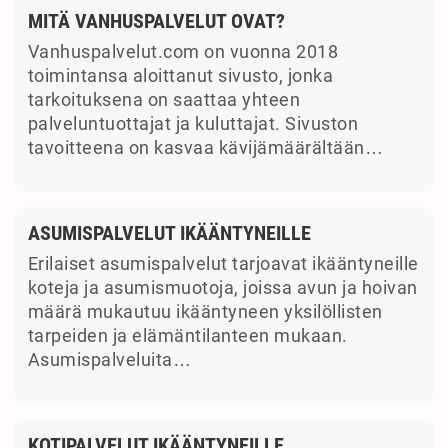
MITÄ VANHUSPALVELUT OVAT?
Vanhuspalvelut.com on vuonna 2018
toimintansa aloittanut sivusto, jonka
tarkoituksena on saattaa yhteen
palveluntuottajat ja kuluttajat. Sivuston
tavoitteena on kasvaa kävijämäärältään…
ASUMISPALVELUT IKÄÄNTYNEILLE
Erilaiset asumispalvelut tarjoavat ikääntyneille
koteja ja asumismuotoja, joissa avun ja hoivan
määrä mukautuu ikääntyneen yksilöllisten
tarpeiden ja elämäntilanteen mukaan.
Asumispalveluita…
KOTIPALVELUT IKÄÄNTYNEILLE