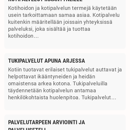
Kotihoidon ja kotipalvelun termejä käytetään
usein tarkoittamaan samaa asiaa. Kotipalvelu
kuitenkin määritellään joissain yhteyksissä
palveluksi, joka sisältää ja tuottaa
kotihoidon…
TUKIPALVELUT APUNA ARJESSA
Kotiin tuotavat erilaiset tukipalvelut auttavat ja
helpottavat ikääntyneiden ja heidän
omaistensa arkea kotona. Tukipalveluilla
täydennetään kotipalvelun antamaa
henkilökohtaista huolenpitoa. Tukipalvelut…
PALVELUTARPEEN ARVIOINTI JA
PALVELUSETELI