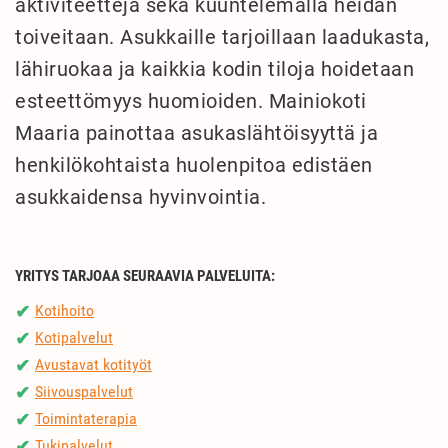
aktiviteetteja sekä kuuntelemalla heidän
toiveitaan. Asukkaille tarjoillaan laadukasta,
lähiruokaa ja kaikkia kodin tiloja hoidetaan
esteettömyys huomioiden. Mainiokoti
Maaria painottaa asukaslähtöisyyttä ja
henkilökohtaista huolenpitoa edistäen
asukkaidensa hyvinvointia.
YRITYS TARJOAA SEURAAVIA PALVELUITA:
Kotihoito
✔
Kotipalvelut
✔
Avustavat kotityöt
✔
Siivouspalvelut
✔
Toimintaterapia
✔
Tukipalvelut
✔