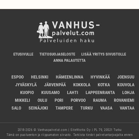
ETUSIVULLE
TIETOSUOJASELOSTE
LISÄÄ YRITYS SIVUSTOLLE
ANNA PALAUTETTA
ESPOO
HELSINKI
HÄMEENLINNA
HYVINKÄÄ
JOENSUU
JYVÄSKYLÄ
JÄRVENPÄÄ
KOKKOLA
KOTKA
KOUVOLA
KUOPIO
KUUSAMO
LAHTI
LAPPEENRANTA
LOHJA
MIKKELI
OULU
PORI
PORVOO
RAUMA
ROVANIEMI
SALO
SEINÄJOKI
TAMPERE
TURKU
VAASA
VANTAA
2018-2026 © Vanhuspalvelut.com | SiteWorks Oy | PL 79, 20521 Turku
Tämä on puolueeton ja riippumaton sivusto. Tarkista tiedot palveluntarjoajalta ennen