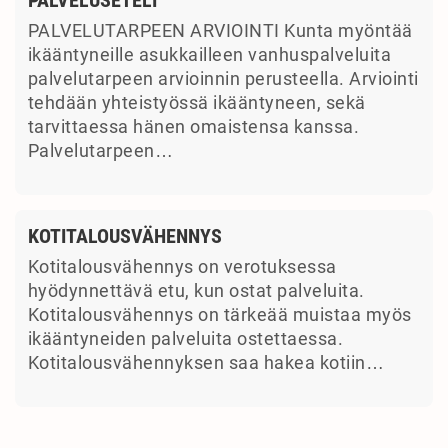
PALVELUTARPEEN ARVIOINTI Kunta myöntää
ikääntyneille asukkailleen vanhuspalveluita
palvelutarpeen arvioinnin perusteella. Arviointi
tehdään yhteistyössä ikääntyneen, sekä
tarvittaessa hänen omaistensa kanssa.
Palvelutarpeen…
KOTITALOUSVÄHENNYS
Kotitalousvähennys on verotuksessa
hyödynnettävä etu, kun ostat palveluita.
Kotitalousvähennys on tärkeää muistaa myös
ikääntyneiden palveluita ostettaessa.
Kotitalousvähennyksen saa hakea kotiin…