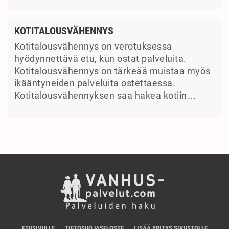
KOTITALOUSVÄHENNYS
Kotitalousvähennys on verotuksessa
hyödynnettävä etu, kun ostat palveluita.
Kotitalousvähennys on tärkeää muistaa myös
ikääntyneiden palveluita ostettaessa.
Kotitalousvähennyksen saa hakea kotiin…
ETUSIVULLE
TIETOSUOJASELOSTE
LISÄÄ YRITYS SIVUSTOLLE