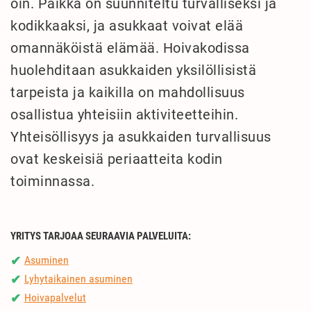
öin. Paikka on suunniteltu turvalliseksi ja
kodikkaaksi, ja asukkaat voivat elää
omannäköistä elämää. Hoivakodissa
huolehditaan asukkaiden yksilöllisistä
tarpeista ja kaikilla on mahdollisuus
osallistua yhteisiin aktiviteetteihin.
Yhteisöllisyys ja asukkaiden turvallisuus
ovat keskeisiä periaatteita kodin
toiminnassa.
YRITYS TARJOAA SEURAAVIA PALVELUITA:
Asuminen
✔
Lyhytaikainen asuminen
✔
Hoivapalvelut
✔