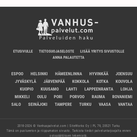
ETUSIVULLE
TIETOSUOJASELOSTE
LISÄÄ YRITYS SIVUSTOLLE
ANNA PALAUTETTA
ESPOO
HELSINKI
HÄMEENLINNA
HYVINKÄÄ
JOENSUU
JYVÄSKYLÄ
JÄRVENPÄÄ
KOKKOLA
KOTKA
KOUVOLA
KUOPIO
KUUSAMO
LAHTI
LAPPEENRANTA
LOHJA
MIKKELI
OULU
PORI
PORVOO
RAUMA
ROVANIEMI
SALO
SEINÄJOKI
TAMPERE
TURKU
VAASA
VANTAA
2018-2026 © Vanhuspalvelut.com | SiteWorks Oy | PL 79, 20521 Turku
Tämä on puolueeton ja riippumaton sivusto. Tarkista tiedot palveluntarjoajalta ennen
ostopäätöksen tekemistä.