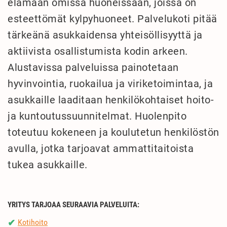
elämään omissa huoneissaan, joissa on
esteettömät kylpyhuoneet. Palvelukoti pitää
tärkeänä asukkaidensa yhteisöllisyyttä ja
aktiivista osallistumista kodin arkeen.
Alustavissa palveluissa painotetaan
hyvinvointia, ruokailua ja viriketoimintaa, ja
asukkaille laaditaan henkilökohtaiset hoito-
ja kuntoutussuunnitelmat. Huolenpito
toteutuu kokeneen ja koulutetun henkilöstön
avulla, jotka tarjoavat ammattitaitoista
tukea asukkaille.
YRITYS TARJOAA SEURAAVIA PALVELUITA:
Kotihoito
✔